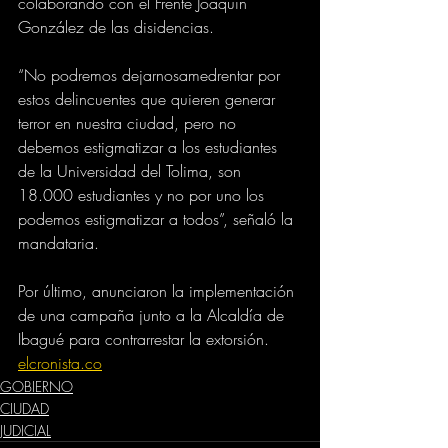
colaborando con el Frente Joaquín 
González de las disidencias. 
“No podremos dejarnosamedrentar por 
estos delincuentes que quieren generar 
terror en nuestra ciudad, pero no 
debemos estigmatizar a los estudiantes 
de la Universidad del Tolima, son 
18.000 estudiantes y no por uno los 
podemos estigmatizar a todos”, señaló la 
mandataria.
Por último, anunciaron la implementación 
de una campaña junto a la Alcaldía de 
Ibagué para contrarrestar la extorsión.
elcronista.co
GOBIERNO
CIUDAD
JUDICIAL