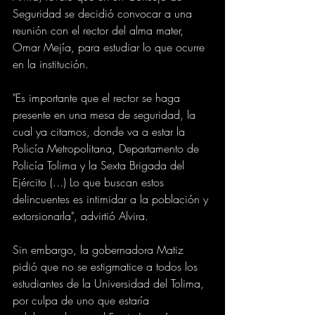
Seguridad se decidió convocar a una 
reunión con el rector del alma mater, 
Omar Mejía, para estudiar lo que ocurre 
en la institución.
"Es importante que el rector se haga 
presente en una mesa de seguridad, la 
cual ya citamos, donde va a estar la 
Policía Metropolitana, Departamento de 
Policía Tolima y la Sexta Brigada del 
Ejército (...) Lo que buscan estos 
delincuentes es intimidar a la población y 
extorsionarla", advirtió Alvira. 
Sin embargo, la gobernadora Matiz 
pidió que no se estigmatice a todos los 
estudiantes de la Universidad del Tolima, 
por culpa de uno que estaría 