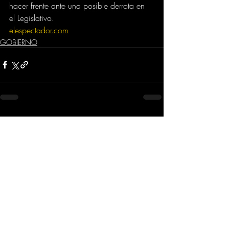
hacer frente ante una posible derrota en 
el Legislativo.
elespectador.com
GOBIERNO
Comentarios
Escribir un comentario...
Dirección