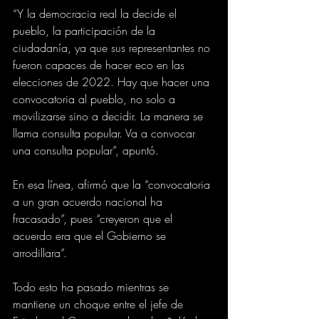
“Y la democracia real la decide el 
pueblo, la participación de la 
ciudadanía, ya que sus representantes no 
fueron capaces de hacer eco en las 
elecciones de 2022. Hay que hacer una 
convocatoria al pueblo, no solo a 
movilizarse sino a decidir. La manera se 
llama consulta popular. Va a convocar 
una consulta popular”, apuntó.
En esa línea, afirmó que la “convocatoria 
a un gran acuerdo nacional ha 
fracasado”, pues “creyeron que el 
acuerdo era que el Gobierno se 
arrodillara”.
Todo esto ha pasado mientras se 
mantiene un choque entre el jefe de 