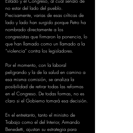
Estado y el Congreso, al cual señaló de 
no estar del lado del pueblo. 
Precisamente, varias de esas críticas de 
lado y lado han surgido porque Petro ha 
nombrado directamente a los 
congresistas que firmaron la ponencia, lo 
que han llamado como un llamado a la 
“violencia” contra los legisladores.
Por el momento, con la laboral 
peligrando y la de la salud en camino a 
esa misma comisión, se analiza la 
posibilidad de retirar todas las reformas 
en el Congreso. De todas formas, no es 
claro si el Gobierno tomará esa decisión.
En el entretanto, tanto el ministro de 
Trabajo como el del Interior, Armando 
Benedetti, ajustan su estrategia para 