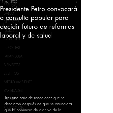
11 mar 2025
RESUMEN
Presidente Petro convocará
SALUD
a consulta popular para
DEPORTES
decidir futuro de reformas
JUDICIAL
laboral y de salud
GOBIERNO
INSÓLITAS
FARANDULA
BIENESTAR
EVENTOS
MEDIO AMBIENTE
VARIEDADES
Tras una serie de reacciones que se 
CIUDAD
desataron después de que se anunciara 
EDUCACION
que la ponencia de archivo de la 