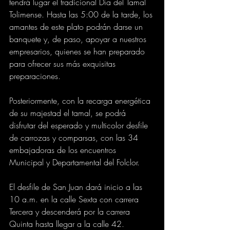
tendrá lugar el tradicional Día del Tamal 
Tolimense. Hasta las 5:00 de la tarde, los 
amantes de este plato podrán darse un 
banquete y, de paso, apoyar a nuestros 
empresarios, quienes se han preparado 
para ofrecer sus más exquisitas 
preparaciones.
Posteriormente, con la recarga energética 
de su majestad el tamal, se podrá 
disfrutar del esperado y multicolor desfile 
de carrozas y comparsas, con las 34 
embajadoras de los encuentros 
Municipal y Departamental del Folclor.
El desfile de San Juan dará inicio a las 
10 a.m. en la calle Sexta con carrera 
Tercera y descenderá por la carrera 
Quinta hasta llegar a la calle 42.