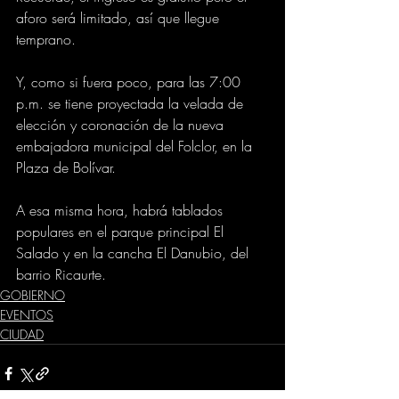
aforo será limitado, así que llegue 
temprano.
Y, como si fuera poco, para las 7:00 
p.m. se tiene proyectada la velada de 
elección y coronación de la nueva 
embajadora municipal del Folclor, en la 
Plaza de Bolívar.
A esa misma hora, habrá tablados 
populares en el parque principal El 
Salado y en la cancha El Danubio, del 
barrio Ricaurte.
GOBIERNO
EVENTOS
CIUDAD