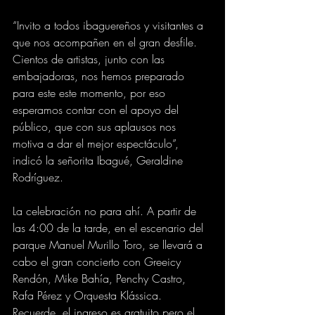
“Invito a todos ibaguereños y visitantes a 
que nos acompañen en el gran desfile. 
Cientos de artistas, junto con las 
embajadoras, nos hemos preparado 
para este este momento, por eso 
esperamos contar con el apoyo del 
público, que con sus aplausos nos 
motiva a dar el mejor espectáculo”, 
indicó la señorita Ibagué, Geraldine 
Rodríguez.
La celebración no para ahí. A partir de 
las 4:00 de la tarde, en el escenario del 
parque Manuel Murillo Toro, se llevará a 
cabo el gran concierto con Greeicy 
Rendón, Mike Bahía, Penchy Castro, 
Rafa Pérez y Orquesta Klássica. 
Recuerde, el ingreso es gratuito pero el 