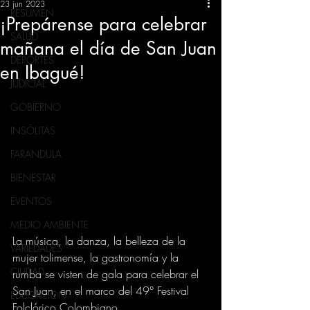
23 jun 2023
RESUMEN
¡Prepárense para celebrar
SALUD
mañana el día de San Juan
DEPORTES
en Ibagué!
JUDICIAL
GOBIERNO
INSÓLITAS
FARANDULA
BIENESTAR
EVENTOS
MEDIO AMBIENTE
La música, la danza, la belleza de la 
VARIEDADES
mujer tolimense, la gastronomía y la 
CIUDAD
rumba se visten de gala para celebrar el 
San Juan, en el marco del 49° Festival 
EDUCACION
Folclórico Colombiano.