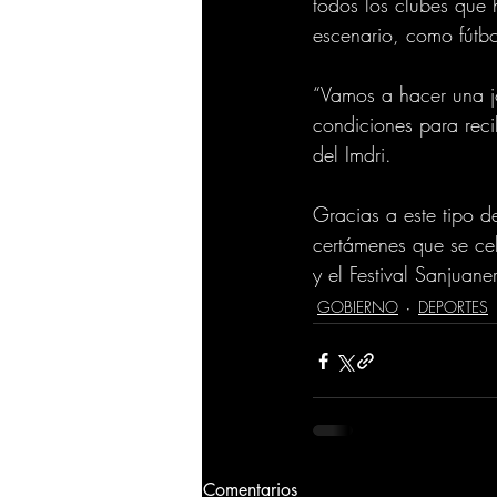
todos los clubes que h
escenario, como fútbol
“Vamos a hacer una j
condiciones para reci
del Imdri.
Gracias a este tipo d
certámenes que se cel
y el Festival Sanjuan
GOBIERNO
DEPORTES
Comentarios