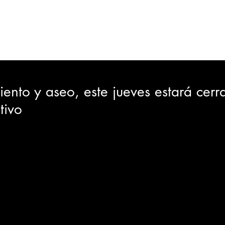
ORTES
JUDICIAL
GOBIERNO
INSÓLITAS
MEDIO AMBIENTE
VARIEDADES
CIUDAD
ento y aseo, este jueves estará cerr
tivo
GIA
INTERNACIONAL
TURISMO