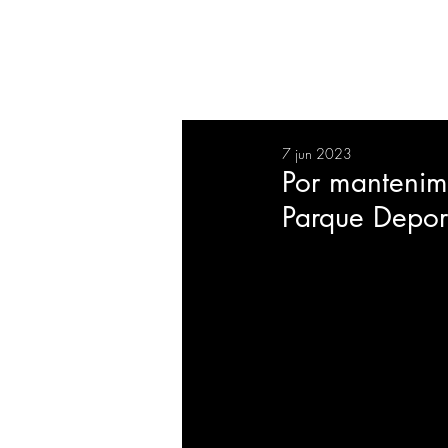
RESUMEN
SALUD
DEP
7 jun 2023
BIENESTAR
EVENTOS
Por mantenimi
Parque Depor
EMPRESAS
TECNOLO