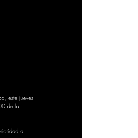
d, este jueves 
00 de la 
rioridad a 