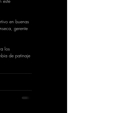
n este 
rtivo en buenas 
onseca, gerente 
a los 
mbia de patinaje 