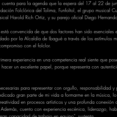
 cuenta para la agenda que la espera del 17 al 22 de jun
dación Folclórica del Tolima, Funfoltol, el grupo musical C
ical Harold Rich Ortiz, y su parejo oficial Diego Hernand
está convencida de que dos factores han sido esenciales e
ndado por la Alcaldía de Ibagué a través de los estímulos m
compromiso con el folclor.
rimera experiencia en una competencia real siente que pos
hacer un excelente papel, porque representa con autentic
necesarias para representar con orgullo, responsabilidad y 
edicado gran parte de mi vida a formarme en la música, l
creatividad en procesos artísticos y una profunda conexión 
s. Además, cuento con experiencia escénica, liderazgo, hab
gran capacidad de trabajo en equipo”, sustenta.