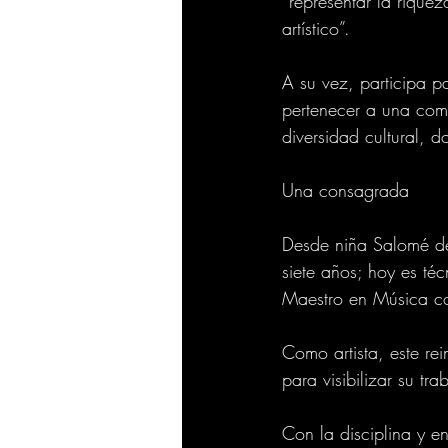
“representar la rique
artístico”.
A su vez, participa p
pertenecer a una comu
diversidad cultural, d
Una consagrada
Desde niña Salomé des
siete años; hoy es té
Maestro en Música con
Como artista, este r
para visibilizar su tr
Con la disciplina y 