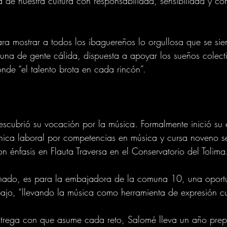
za de nuestra cultura con responsabilidad, sensibilidad y c
ara mostrar a todos los ibaguereños lo orgullosa que se sie
na de gente cálida, dispuesta a apoyar los sueños colecti
onde “el talento brota en cada rincón”.
cubrió su vocación por la música. Formalmente inició su e
cnica laboral por competencias en música y cursa noveno s
 énfasis en Flauta Traversa en el Conservatorio del Tolima
einado, es para la embajadora de la comuna 10, una oport
abajo, “llevando la música como herramienta de expresión cul
entrega con que asume cada reto, Salomé lleva un año pre