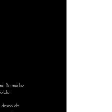
lomé Bermúdez 
lclor.
u deseo de 