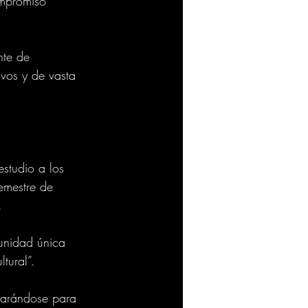
ompromiso 
nte de 
vos y de vasta 
studio a los 
emestre de 
.
unidad única 
tural”.
parándose para 