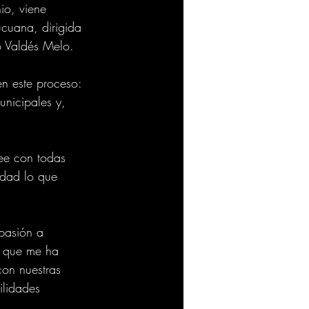
io, viene 
ucuana, dirigida 
o Valdés Melo.
n este proceso: 
unicipales y, 
ee con todas 
idad lo que 
pasión a 
o que me ha 
con nuestras 
ilidades 