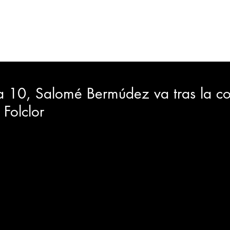
ORTES
JUDICIAL
GOBIERNO
INSÓLITAS
MEDIO AMBIENTE
VARIEDADES
CIUDAD
a 10, Salomé Bermúdez va tras la c
 Folclor
GIA
INTERNACIONAL
TURISMO