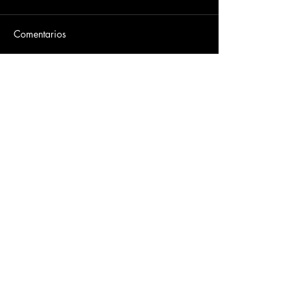
Comentarios
Escribir un comentario...
Dirección
​Carrera 3 # 12 - 36
C.C. Pasaje Real Piso 8
Ibague, Tolima