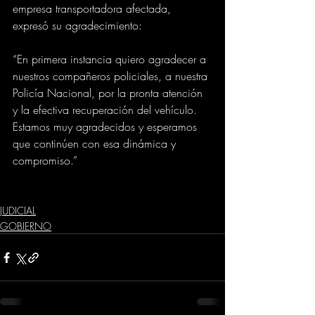
empresa transportadora afectada, 
expresó su agradecimiento:
“En primera instancia quiero agradecer a 
nuestros compañeros policiales, a nuestra 
Policía Nacional, por la pronta atención 
y la efectiva recuperación del vehículo. 
Estamos muy agradecidos y esperamos 
que continúen con esa dinámica y 
compromiso.”
JUDICIAL
GOBIERNO