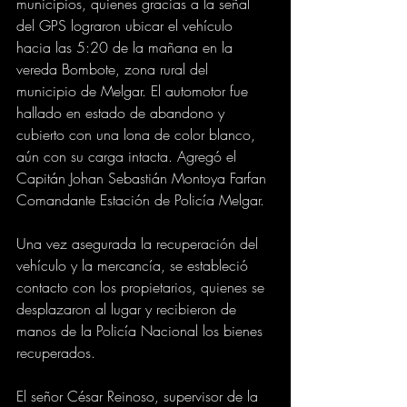
municipios, quienes gracias a la señal 
del GPS lograron ubicar el vehículo 
hacia las 5:20 de la mañana en la 
vereda Bombote, zona rural del 
municipio de Melgar. El automotor fue 
hallado en estado de abandono y 
cubierto con una lona de color blanco, 
aún con su carga intacta. Agregó el 
Capitán Johan Sebastián Montoya Farfan 
Comandante Estación de Policía Melgar.
Una vez asegurada la recuperación del 
vehículo y la mercancía, se estableció 
contacto con los propietarios, quienes se 
desplazaron al lugar y recibieron de 
manos de la Policía Nacional los bienes 
recuperados.
El señor César Reinoso, supervisor de la 