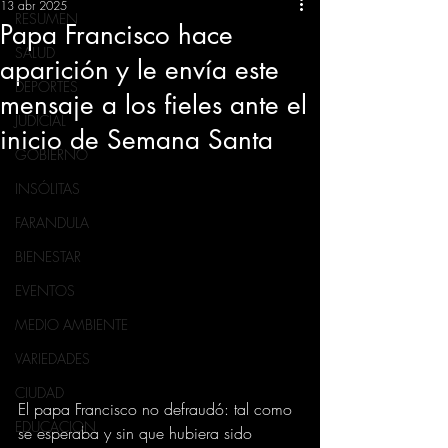
13 abr 2025
RESUMEN
Papa Francisco hace
SALUD
aparición y le envía este
DEPORTES
mensaje a los fieles ante el
JUDICIAL
inicio de Semana Santa
GOBIERNO
INSÓLITAS
FARANDULA
BIENESTAR
EVENTOS
MEDIO AMBIENTE
VARIEDADES
CIUDAD
El papa Francisco no defraudó: tal como 
EDUCACION
se esperaba y sin que hubiera sido 