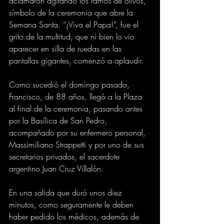
aclamaron agitando los ramos de olivos, 
símbolo de la ceremonia que abre la 
Semana Santa. “¡Viva el Papa!”, fue el 
grito de la multitud, que ni bien lo vio 
aparecer en silla de ruedas en las 
pantallas gigantes, comenzó a aplaudir.
Como sucedió el domingo pasado, 
Francisco, de 88 años, llegó a la Plaza 
al final de la ceremonia, pasando antes 
por la Basílica de San Pedro, 
acompañado por su enfermero personal, 
Massimiliano Strappetti y por uno de sus 
secretarios privados, el sacerdote 
argentino Juan Cruz Villalón.
En una salida que duró unos diez 
minutos, como seguramente le deben 
haber pedido los médicos, además de 