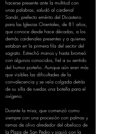
hacerse presente ante la multitud con 
unas palabras, saludó al cardenal 
Sandri, prefecto emérito del Dicasterio 
para las Iglesias Orientales, de 81 años, 
que conoce desde hace décadas, a los 
demás cardenales presentes y a quienes 
estaban en la primera fila del sector del 
sagrato. Estrechó manos y hasta bromeó 
con algunos conocidos, fiel a su sentido 
del humor porteño. Aunque aún eran más 
que visibles las dificultades de la 
convalecencia y se veía colgada detrás 
de su silla de ruedas una botella para el 
oxígeno.
Durante la misa, que comenzó como 
siempre con una procesión con palmas y 
ramas de olivo alrededor del obelisco de 
la Plaza de San Pedro y siguió con la 