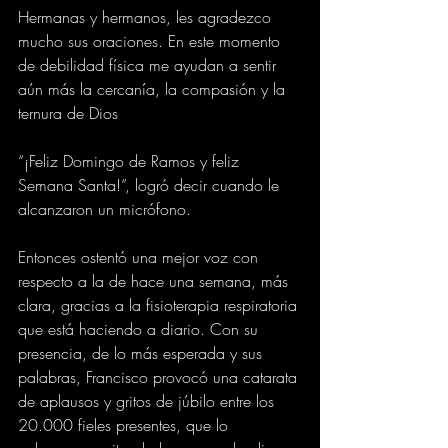
Hermanas y hermanos, les agradezco 
mucho sus oraciones. En este momento 
de debilidad física me ayudan a sentir 
aún más la cercanía, la compasión y la 
ternura de Dios
“¡Feliz Domingo de Ramos y feliz 
Semana Santa!”, logró decir cuando le 
alcanzaron un micrófono. 
Entonces ostentó una mejor voz con 
respecto a la de hace una semana, más 
clara, gracias a la fisioterapia respiratoria 
que está haciendo a diario. Con su 
presencia, de lo más esperada y sus 
palabras, Francisco provocó una catarata 
de aplausos y gritos de júbilo entre los 
20.000 fieles presentes, que lo 