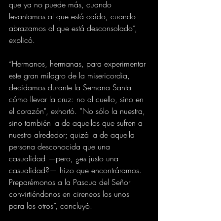
que ya no puede más, cuando 
levantamos al que está caído, cuando 
abrazamos al que está desconsolado”, 
explicó.
“Hermanos, hermanas, para experimentar 
este gran milagro de la misericordia, 
decidamos durante la Semana Santa 
cómo llevar la cruz: no al cuello, sino en 
el corazón", exhortó. “No sólo la nuestra, 
sino también la de aquellos que sufren a 
nuestro alrededor; quizá la de aquella 
persona desconocida que una 
casualidad —pero, ¿es justo una 
casualidad?— hizo que encontráramos. 
Preparémonos a la Pascua del Señor 
convirtiéndonos en cireneos los unos 
para los otros”, concluyó.