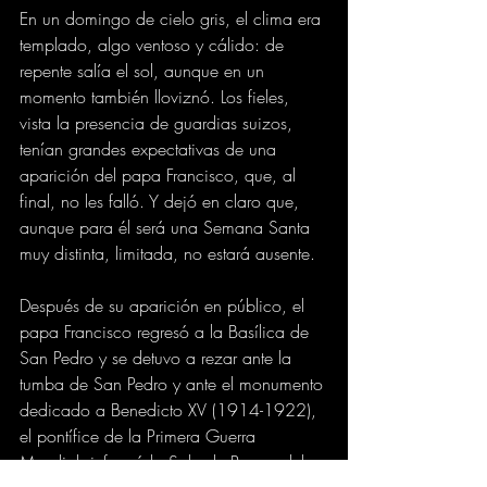
En un domingo de cielo gris, el clima era 
templado, algo ventoso y cálido: de 
repente salía el sol, aunque en un 
momento también lloviznó. Los fieles, 
vista la presencia de guardias suizos, 
tenían grandes expectativas de una 
aparición del papa Francisco, que, al 
final, no les falló. Y dejó en claro que, 
aunque para él será una Semana Santa 
muy distinta, limitada, no estará ausente.
Después de su aparición en público, el 
papa Francisco regresó a la Basílica de 
San Pedro y se detuvo a rezar ante la 
tumba de San Pedro y ante el monumento 
dedicado a Benedicto XV (1914-1922), 
el pontífice de la Primera Guerra 
Mundial, informó la Sala de Prensa del 