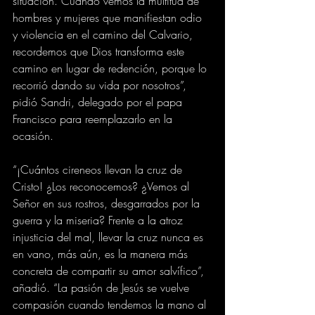
situación. Cuando vemos la multitud de 
hombres y mujeres que manifiestan odio 
y violencia en el camino del Calvario, 
recordemos que Dios transforma este 
camino en lugar de redención, porque lo 
recorrió dando su vida por nosotros”, 
pidió Sandri, delegado por el papa 
Francisco para reemplazarlo en la 
ocasión.
“¡Cuántos cireneos llevan la cruz de 
Cristo! ¿Los reconocemos? ¿Vemos al 
Señor en sus rostros, desgarrados por la 
guerra y la miseria? Frente a la atroz 
injusticia del mal, llevar la cruz nunca es 
en vano, más aún, es la manera más 
concreta de compartir su amor salvífico”, 
añadió. “La pasión de Jesús se vuelve 
compasión cuando tendemos la mano al 