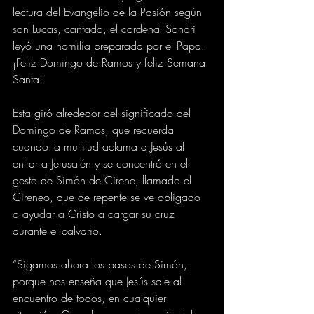
lectura del Evangelio de la Pasión según 
san Lucas, cantada, el cardenal Sandri 
leyó una homilía preparada por el Papa.
¡Feliz Domingo de Ramos y feliz Semana 
Santa!
Esta giró alrededor del significado del 
Domingo de Ramos, que recuerda 
cuando la multitud aclama a Jesús al 
entrar a Jerusalén y se concentró en el 
gesto de Simón de Cirene, llamado el 
Cireneo, que de repente se ve obligado 
a ayudar a Cristo a cargar su cruz 
durante el calvario.
“Sigamos ahora los pasos de Simón, 
porque nos enseña que Jesús sale al 
encuentro de todos, en cualquier 