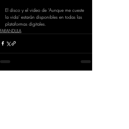
El disco y el video de ‘Aunque me cueste 
la vida’ estarán disponibles en todas las 
plataformas digitales.  
FARANDULA
Comentarios
Escribir un comentario...
Dirección