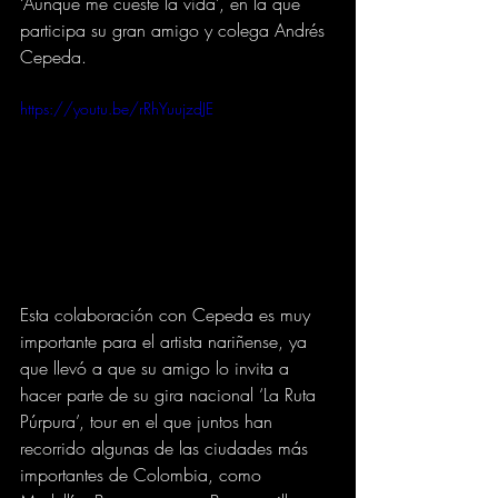
‘Aunque me cueste la vida’, en la que 
participa su gran amigo y colega Andrés 
Cepeda. 
https://youtu.be/rRhYuujzdJE
Esta colaboración con Cepeda es muy 
importante para el artista nariñense, ya 
que llevó a que su amigo lo invita a 
hacer parte de su gira nacional ‘La Ruta 
Púrpura’, tour en el que juntos han 
recorrido algunas de las ciudades más 
importantes de Colombia, como 