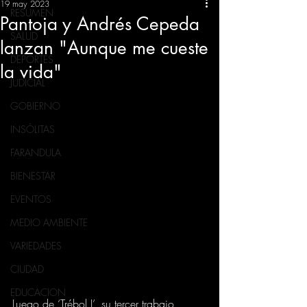
19 may 2023
RESUMEN
Pantoja y Andrés Cepeda
SALUD
lanzan "Aunque me cueste
DEPORTES
la vida"
JUDICIAL
GOBIERNO
INSÓLITAS
FARANDULA
BIENESTAR
EVENTOS
MEDIO AMBIENTE
VARIEDADES
CIUDAD
EDUCACION
Luego de ‘Trébol I’, su tercer trabajo 