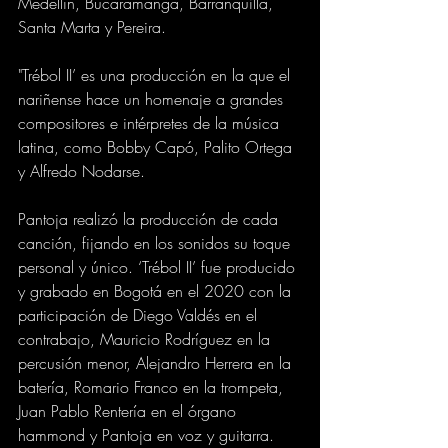
Medellín, Bucaramanga, Barranquilla, 
Santa Marta y Pereira. 
"Trébol II’ es una producción en la que el 
nariñense hace un homenaje a grandes 
compositores e intérpretes de la música 
latina, como Bobby Capó, Palito Ortega 
y Alfredo Nodarse.  
Pantoja realizó la producción de cada 
canción, fijando en los sonidos su toque 
personal y único. ‘Trébol II’ fue producido 
y grabado en Bogotá en el 2020 con la 
participación de Diego Valdés en el 
contrabajo, Mauricio Rodríguez en la 
percusión menor, Alejandro Herrera en la 
batería, Romario Franco en la trompeta, 
Juan Pablo Rentería en el órgano 
hammond y Pantoja en voz y guitarra. 