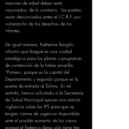
menores de edad deben estar 
vacunados; de lo contrario,  los padres 
serán denunciados antes el I.C.B.F. por 
vulneración de los derechos de los 
infantes.
De igual manera, Katherine Rengifo 
informó que Ibagué es una ciudad 
estratégica para los planes y programas 
de contención de la fiebre amarilla: 
“Primero, porque es la capital del 
Departamento y segundo porque es la 
puerta de entrada al Tolima. En tal 
sentido, hemos solicitado a la Secretaría 
de Salud Municipal ejercer una estricta 
vigilancia sobre las IPS para que se 
tengan camas de urgencia disponibles  
ante el posible aumento de los casos 
porque el Federico Lleras sólo tiene tres 