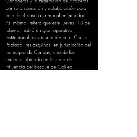
Ganaderos y la Federación de Arroceros 
por su disposición y colaboración para 
cerrarle el paso a la mortal enfermedad. 
Así mismo, reiteró que este jueves, 13 de 
febrero, habrá un gran operativo 
institucional de vacunación en el Centro 
Poblado Tres Esquinas, en jurisdicción del 
municipio de Cunday; uno de los 
territorios ubicado en la zona de 
influencia del bosque de Galilea.
SALUD
GOBIERNO
Comentarios