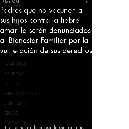
12 feb 2025
RESUMEN
Padres que no vacunen a
SALUD
sus hijos contra la fiebre
DEPORTES
amarilla serán denunciados
JUDICIAL
al Bienestar Familiar por la
GOBIERNO
vulneración de sus derechos
INSÓLITAS
FARANDULA
BIENESTAR
EVENTOS
MEDIO AMBIENTE
VARIEDADES
CIUDAD
EDUCACION
En una rueda de prensa, la secretaria de 