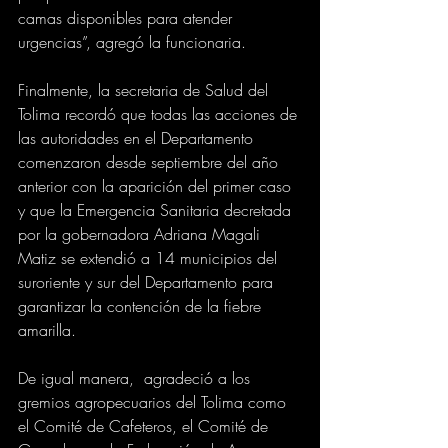
camas disponibles para atender 
urgencias”, agregó la funcionaria.
Finalmente, la secretaria de Salud del 
Tolima recordó que todas las acciones de 
las autoridades en el Departamento 
comenzaron desde septiembre del año 
anterior con la aparición del primer caso 
y que la Emergencia Sanitaria decretada 
por la gobernadora Adriana Magali 
Matiz se extendió a 14 municipios del 
suroriente y sur del Departamento para 
garantizar la contención de la fiebre 
amarilla.
De igual manera,  agradeció a los 
gremios agropecuarios del Tolima como 
el Comité de Cafeteros, el Comité de 