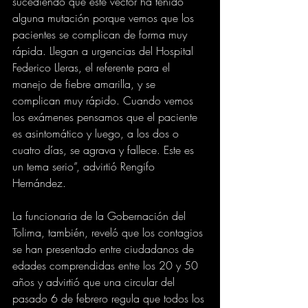
sucediendo que este vector ha tenido 
alguna mutación porque vemos que los 
pacientes se complican de forma muy 
rápida. Llegan a urgencias del Hospital 
Federico Lleras, el referente para el 
manejo de fiebre amarilla, y se 
complican muy rápido. Cuando vemos 
los exámenes pensamos que el paciente 
es asintomático y luego, a los dos o 
cuatro días, se agrava y fallece. Este es 
un tema serio”, advirtió Rengifo 
Hernández. 
La funcionaria de la Gobernación del 
Tolima, también, reveló que los contagios 
se han presentado entre ciudadanos de 
edades comprendidas entre los 20 y 50 
años y advirtió que una circular del 
pasado 6 de febrero regula que todos los 