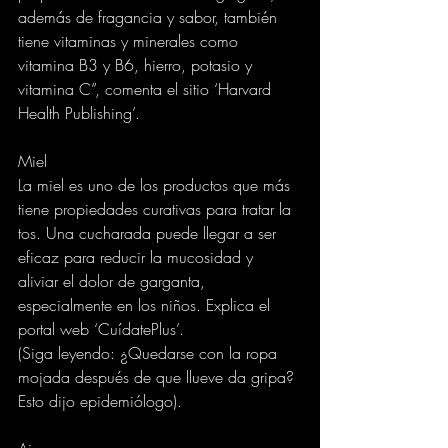
además de fragancia y sabor, también 
tiene vitaminas y minerales como 
vitamina B3 y B6, hierro, potasio y 
vitamina C”, comenta el sitio ‘Harvard 
Health Publishing’.
Miel
La miel es uno de los productos que más 
tiene propiedades curativas para tratar la 
tos. Una cucharada puede llegar a ser 
eficaz para reducir la mucosidad y 
aliviar el dolor de garganta, 
especialmente en los niños. Explica el 
portal web ‘CuídatePlus’.
(Siga leyendo: ¿Quedarse con la ropa 
mojada después de que llueve da gripa? 
Esto dijo epidemiólogo).