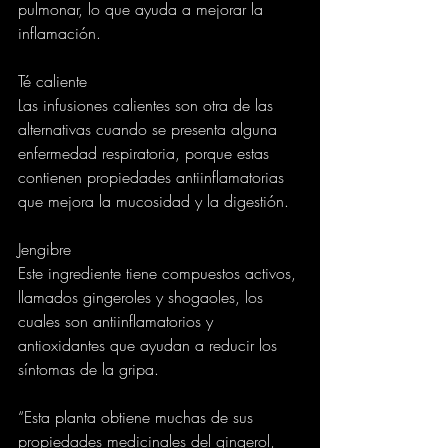
pulmonar, lo que ayuda a mejorar la 
inflamación.
Té caliente
Las infusiones calientes son otra de las 
alternativas cuando se presenta alguna 
enfermedad respiratoria, porque estas 
contienen propiedades antiinflamatorias 
que mejora la mucosidad y la digestión.
Jengibre
Este ingrediente tiene compuestos activos, 
llamados gingeroles y shogaoles, los 
cuales son antiinflamatorios y 
antioxidantes que ayudan a reducir los 
síntomas de la gripa.
“Esta planta obtiene muchas de sus 
propiedades medicinales del gingerol, 