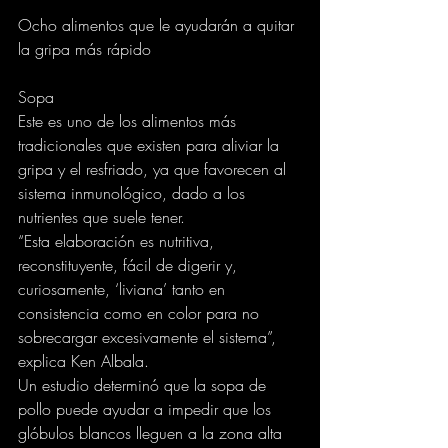
Ocho alimentos que le ayudarán a quitar 
la gripa más rápido
Sopa
Este es uno de los alimentos más 
tradicionales que existen para aliviar la 
gripa y el resfriado, ya que favorecen al 
sistema inmunológico, dado a los 
nutrientes que suele tener.
“Esta elaboración es nutritiva, 
reconstituyente, fácil de digerir y, 
curiosamente, ‘liviana’ tanto en 
consistencia como en color para no 
sobrecargar excesivamente el sistema”, 
explica Ken Albala.
Un estudio determinó que la sopa de 
pollo puede ayudar a impedir que los 
glóbulos blancos lleguen a la zona alta 