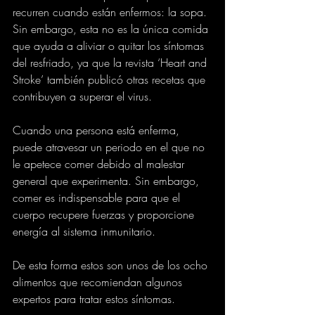
recurren cuando están enfermos: la sopa. 
Sin embargo, esta no es la única comida 
que ayuda a aliviar o quitar los síntomas 
del resfriado, ya que la revista ‘Heart and 
Stroke’ también publicó otras recetas que 
contribuyen a superar el virus.
Cuando una persona está enferma, 
puede atravesar un periodo en el que no 
le apetece comer debido al malestar 
general que experimenta. Sin embargo, 
comer es indispensable para que el 
cuerpo recupere fuerzas y proporcione 
energía al sistema inmunitario.
De esta forma estos son unos de los ocho 
alimentos que recomiendan algunos 
expertos para tratar estos síntomas.