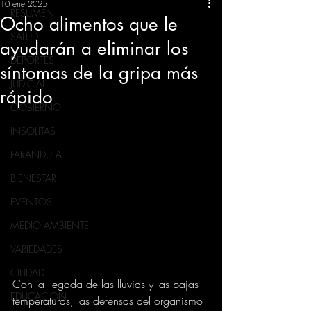
10 ene 2025
RESUMEN
Ocho alimentos que le
SALUD
ayudarán a eliminar los
DEPORTES
síntomas de la gripa más
JUDICIAL
rápido
GOBIERNO
INSÓLITAS
FARANDULA
BIENESTAR
EVENTOS
MEDIO AMBIENTE
VARIEDADES
CIUDAD
Con la llegada de las lluvias y las bajas 
EDUCACION
temperaturas, las defensas del organismo 