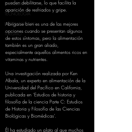
pueden debilitarse, lo que facilita la 
EMPRESAS
aparición de resfriados y gripe.
TECNOLOGIA
Abrigarse bien es una de las mejores 
INTERNACIONAL
opciones cuando se presentan algunos 
TURISMO
de estos síntomas, pero la alimentación 
también es un gran aliado, 
especialmente aquellos alimentos ricos en 
vitaminas y nutrientes.
Una investigación realizada por Ken 
Albala, un experto en alimentación de la 
Universidad del Pacífico en California, 
publicada en ‘Estudios de historia y 
filosofía de la ciencia Parte C: Estudios 
de Historia y Filosofía de las Ciencias 
Biológicas y Biomédicas’.
Él ha estudiado un plato al que muchos 