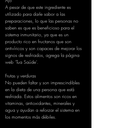
Ajo
A pesar de que este ingrediente es 
utilizado para darle sabor a las 
preparaciones, lo que las personas no 
saben es que es beneficioso para el 
sistema inmunitario, ya que es un 
producto rico en fructanos que son 
antivíricos y son capaces de mejorar los 
signos de resfriados, agrega la página 
web ‘Tua Saúde’.
Frutas y verduras
No pueden faltar y son imprescindibles 
en la dieta de una persona que está 
resfriada. Estos alimentos son ricos en 
vitaminas, antioxidantes, minerales y 
agua y ayudan a reforzar el sistema en 
los momentos más débiles.