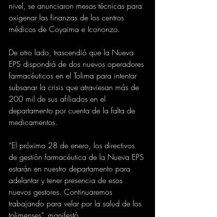
nivel, se anunciaron mesas técnicas para 
oxigenar las finanzas de los centros 
médicos de Coyaima e Icononzo.
De otro lado, trascendió que la Nueva 
EPS dispondrá de dos nuevos operadores 
farmacéuticos en el Tolima para intentar 
subsanar la crisis que atraviesan más de 
200 mil de sus afiliados en el 
departamento por cuenta de la falta de 
medicamentos.
“El próximo 28 de enero, los directivos 
de gestión farmacéutica de la Nueva EPS 
estarán en nuestro departamento para 
adelantar y tener presencia de esos 
nuevos gestores. Continuaremos 
trabajando para velar por la salud de los 
tolimenses”, manifestó.