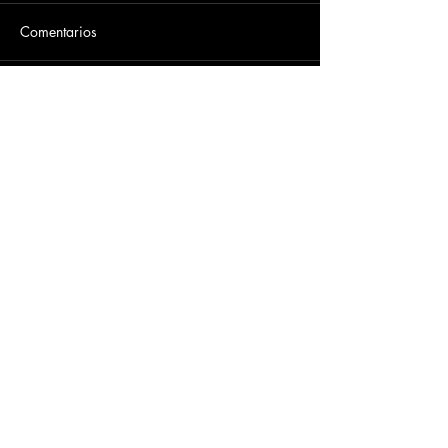
Comentarios
Escribir un comentario...
Dirección
​Carrera 3 # 12 - 36
C.C. Pasaje Real Piso 8
Ibague, Tolima