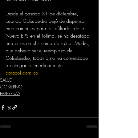
Desde el pasado 31 de diciembre, 
cuando Colsubsidio dejó de dispensar 
medicamentos para los afiliados de la 
Nueva EPS en el Tolima, se ha desatado 
una crisis en el sistema de salud. Medic, 
que debería ser el reemplazo de 
Colsubsidio, todavía no ha comenzado 
a entregar los medicamentos.
caracol.com.co
SALUD
GOBIERNO
EMPRESAS