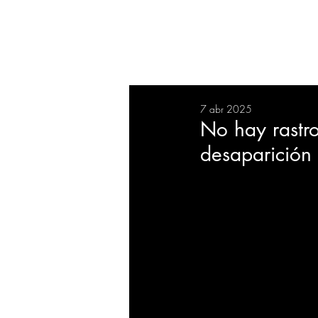
RESUMEN
SALUD
DEP
7 abr 2025
BIENESTAR
EVENTOS
No hay rastr
desaparición 
EMPRESAS
TECNOLO