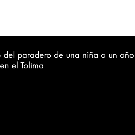
ORTES
JUDICIAL
GOBIERNO
INSÓLITAS
MEDIO AMBIENTE
VARIEDADES
CIUDAD
o del paradero de una niña a un año
en el Tolima
GIA
INTERNACIONAL
TURISMO