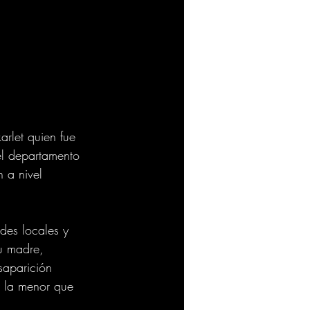
rlet quien fue 
el departamento 
 a nivel 
ades locales y 
u madre, 
saparición 
n la menor que 