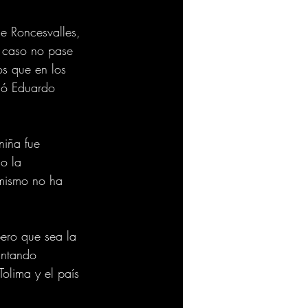
e Roncesvalles, 
 caso no pase 
os que en los 
có Eduardo 
niña fue 
o la 
 mismo no ha 
ero que sea la 
antando 
olima y el país 