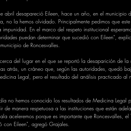
 abril desapareció Eileen, hace un año, en el municipio d
a, no la hemos olvidado. Principalmente pedimos que este
a impunidad. En el marco del respeto institucional esperam
oridades puedan determinar que sucedió con Eileen", expli
 municipio de Roncesvalles.
cerca del lugar en el que se reportó la desaparición de la 
as atrás, un cráneo que, según las autoridades, quedó baj
dicina Legal, pero el resultado del análisis practicado al
día no hemos conocido los resultados de Medicina Legal p
r de manera respetuosa a las instituciones que están adel
jala aceleremos porque es importante que Roncesvalles, el T
 con Eileen", agregó Grajales.