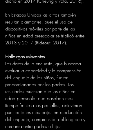
diario en 2017 (Cheung y Vota, 2016).
En Estados Unidos las cifras también 
resultan alarmantes, pues el uso de 
dispositivos móviles por parte de los 
niños en edad preescolar se triplicó entre 
2013 y 2017 (Rideout, 2017).
Hallazgos relevantes
Los datos de la encuesta, que buscaba 
evaluar la capacidad y la comprensión 
del lenguaje de los niños, fueron 
proporcionados por los padres. Los 
resultados muestran que los niños en 
edad preescolar que pasaban más 
tiempo frente a las pantallas, obtuvieron 
puntuaciones más bajas en producción 
del lenguaje, comprensión del lenguaje y 
cercanía entre padres e hijos.