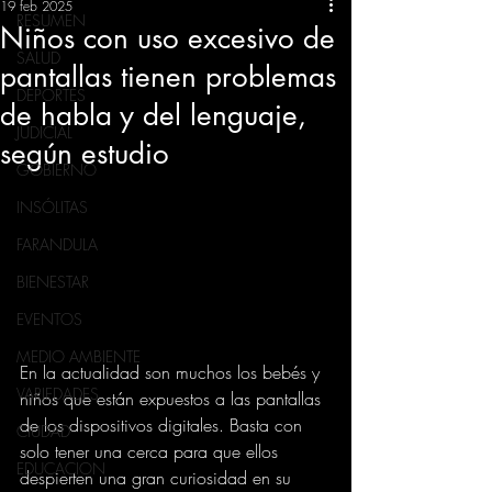
19 feb 2025
RESUMEN
Niños con uso excesivo de
SALUD
pantallas tienen problemas
DEPORTES
de habla y del lenguaje,
JUDICIAL
según estudio
GOBIERNO
INSÓLITAS
FARANDULA
BIENESTAR
EVENTOS
MEDIO AMBIENTE
En la actualidad son muchos los bebés y 
VARIEDADES
niños que están expuestos a las pantallas 
de los dispositivos digitales. Basta con 
CIUDAD
solo tener una cerca para que ellos 
EDUCACION
despierten una gran curiosidad en su 