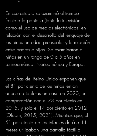
En ese estudio se examinó el tiempo 
frente a la pantalla (tanto la televisión 
como el uso de medios electrónicos) en 
relación con el desarrollo del lenguaje de 
los niños en edad preescolar y la relación 
entre padres e hijos. Se examinaron a 
niños en un rango de 0 a 5 años en 
Latinoamérica, Norteamérica y Europa.
Las cifras del Reino Unido exponen que 
el 81 por ciento de los niños tenían 
acceso a tabletas en casa en 2020, en 
comparación con el 73 por ciento en 
2015, y solo el 14 por ciento en 2012 
(Ofcom, 2015; 2021). Mientras que, el 
51 por ciento de los infantes de 6 a 11 
meses utilizaban una pantalla táctil a 