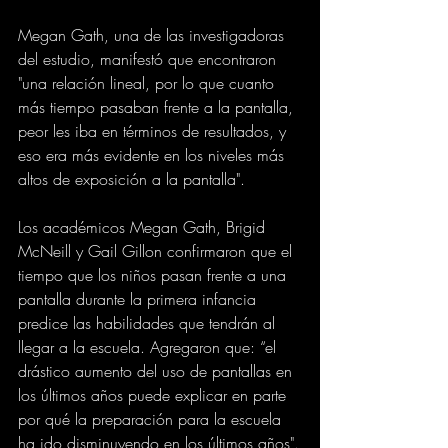
Megan Gath, una de las investigadoras 
del estudio, manifestó que encontraron 
"una relación lineal, por lo que cuanto 
más tiempo pasaban frente a la pantalla, 
peor les iba en términos de resultados, y 
eso era más evidente en los niveles más 
altos de exposición a la pantalla".
Los académicos Megan Gath, Brigid 
McNeill y Gail Gillon confirmaron que el 
tiempo que los niños pasan frente a una 
pantalla durante la primera infancia 
predice las habilidades que tendrán al 
llegar a la escuela. Agregaron que: “el 
drástico aumento del uso de pantallas en 
los últimos años puede explicar en parte 
por qué la preparación para la escuela 
ha ido disminuyendo en los últimos años".