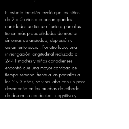
El estudio también reveló que los niños 
de 2 a 5 años que pasan grandes 
cantidades de tiempo frente a pantallas 
tienen más probabilidades de mostrar 
síntomas de ansiedad, depresión y 
aislamiento social. Por otro lado, una 
investigación longitudinal realizada a 
2441 madres y niños canadienses 
encontró que una mayor cantidad de 
tiempo semanal frente a las pantallas a 
los 2 y 3 años, se vinculaba con un peor 
desempeño en las pruebas de cribado 
de desarrollo conductual, cognitivo y 
social a los 3 y 5 años, respectivamente.
eltiempo.com
SALUD
VARIEDADES