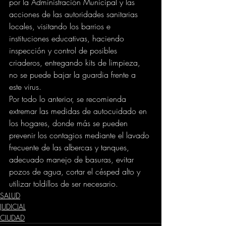
por la Administración Municipal y las 
acciones de las autoridades sanitarias 
locales, visitando los barrios e 
instituciones educativas, haciendo 
inspección y control de posibles 
criaderos, entregando kits de limpieza, 
no se puede bajar la guardia frente a 
este virus.
Por todo lo anterior, se recomienda 
extremar las medidas de autocuidado en 
los hogares, donde más se pueden 
prevenir los contagios mediante el lavado 
frecuente de las albercas y tanques, 
adecuado manejo de basuras, evitar 
pozos de agua, cortar el césped alto y 
utilizar toldillos de ser necesario.
SALUD
JUDICIAL
CIUDAD