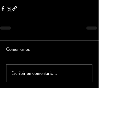
Comentarios
Escribir un comentario...
Dirección
​Carrera 3 # 12 - 36
C.C. Pasaje Real Piso 8
Ibague, Tolima