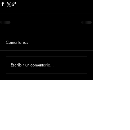
Comentarios
Escribir un comentario...
Dirección
​Carrera 3 # 12 - 36
C.C. Pasaje Real Piso 8
Ibague, Tolima