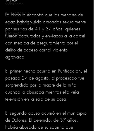
Tolima.
EMPRESAS
TECNOLOGIA
La Fiscalía encontró que las menores de 
edad habrían sido atacadas sexualmente 
INTERNACIONAL
por sus tíos de 41 y 37 años, quienes 
TURISMO
fueron capturados y enviados a la cárcel 
con medida de aseguramiento por el 
delito de acceso carnal violento 
agravado.
El primer hecho ocurrió en Purificación, el 
pasado 27 de agosto. El procesado fue 
sorprendido por la madre de la niña 
cuando la abusaba mientras ella veía 
televisión en la sala de su casa.
El segundo abuso ocurrió en el municipio 
de Dolores. El detenido, de 37 años, 
habría abusado de su sobrina que 