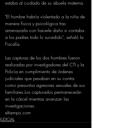
estaba al cuidado de su abuela materna.
"El hombre habría violentado a la niña de 
manera física y psicológica tras 
amenazarla con hacerle daño si contaba 
a los padres todo lo sucedido", señaló la 
Fiscalía.
Las capturas de los dos hombres fueron 
realizadas por investigadores del CTI y la 
Policía en cumplimiento de órdenes 
judiciales que pesaban en su contra 
como presuntos agresores sexuales de sus 
familiares.Los capturados permanecerán 
en la cárcel mientras avanzan las 
investigaciones.
eltiempo.com
JUDICIAL