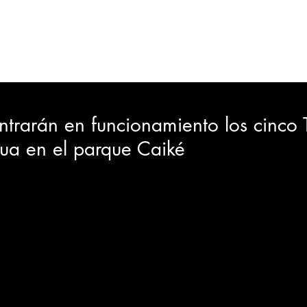
ORTES
JUDICIAL
GOBIERNO
INSÓLITAS
MEDIO AMBIENTE
VARIEDADES
CIUDAD
ntrarán en funcionamiento los cinco
a en el parque Caiké
GIA
INTERNACIONAL
TURISMO