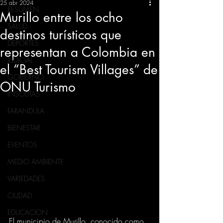
25 abr 2024
RESUMEN
Murillo entre los ocho
SALUD
destinos turísticos que
DEPORTES
representan a Colombia en
JUDICIAL
el “Best Tourism Villages” de
GOBIERNO
ONU Turismo
INSÓLITAS
FARANDULA
BIENESTAR
EVENTOS
MEDIO AMBIENTE
VARIEDADES
CIUDAD
EDUCACION
El municipio de Murillo, conocido como 