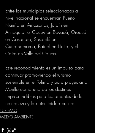
Entre los municipios seleccionados a 
nivel nacional se encuentran Puerto 
Nariño en Amazonas, Jardín en 
Antioquia, el Cocuy en Boyacá, Orocué 
en Casanare, Sesquilé en 
Cundinamarca, Paicol en Huila, y el 
Cairo en Valle del Cauca.
Este reconocimiento es un impulso para 
continuar promoviendo el turismo 
sostenible en el Tolima y para proyectar a 
Murillo como uno de los destinos 
imprescindibles para los amantes de la 
naturaleza y la autenticidad cultural.
TURISMO
MEDIO AMBIENTE