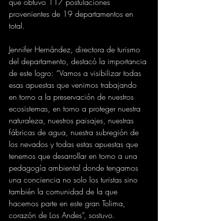
que obtuvo 117 postulaciones 
provenientes de 19 departamentos en 
total.
Jennifer Hernández, directora de turismo 
del departamento, destacó la importancia 
de este logro: “Vamos a visibilizar todas 
esas apuestas que venimos trabajando 
en torno a la preservación de nuestros 
ecosistemas, en torno a proteger nuestra 
naturaleza, nuestros paisajes, nuestras 
fábricas de agua, nuestra subregión de 
los nevados y todas estas apuestas que 
tenemos que desarrollar en torno a una 
pedagogía ambiental donde tengamos 
una conciencia no solo los turistas sino 
también la comunidad de la que 
hacemos parte en este gran Tolima, 
corazón de Los Andes”, sostuvo.