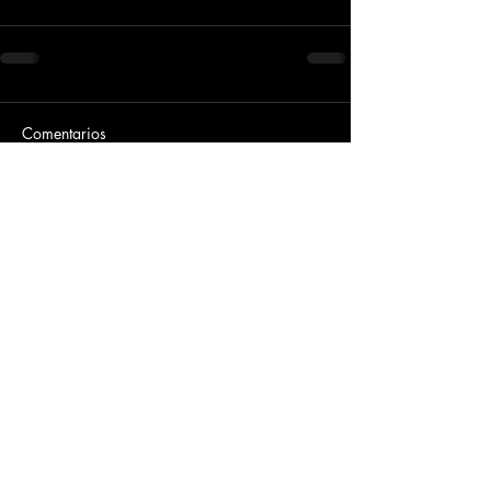
Comentarios
Escribir un comentario...
Dirección
​Carrera 3 # 12 - 36
C.C. Pasaje Real Piso 8
Ibague, Tolima