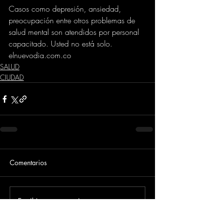
Casos como depresión, ansiedad, 
preocupación entre otros problemas de 
salud mental son atendidos por personal 
capacitado. Usted no está solo.
elnuevodia.com.co
SALUD
CIUDAD
Comentarios
Escribir un comentario...