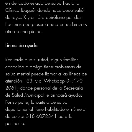
en delicado estado de salud hacia la 
Clínica Ibagué, donde hace poco salió 
de rayos X y entró a quirófano por dos 
fracturas que presenta: una en un brazo y 
otra en una pierna.
Líneas de ayuda
Recuerde que si usted, algún familiar, 
conocido o amigo tiene problemas de 
salud mental puede llamar a las líneas de 
atención 123, y al Whatsapp 317 701 
2061, donde personal de la Secretaría 
de Salud Municipal le brindará ayuda. 
Por su parte, la cartera de salud 
departamental tiene habilitado el número 
de celular 318 6072341 para lo 
pertinente.