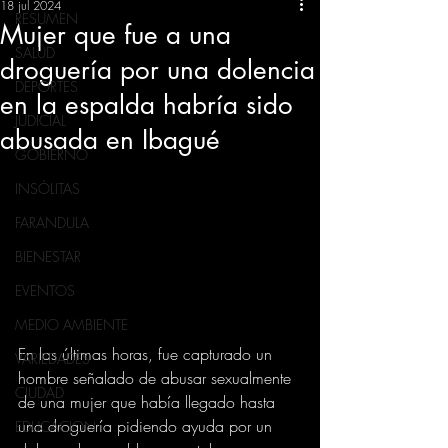
18 jul 2024
RESUMEN
Mujer que fue a una
SALUD
droguería por una dolencia
DEPORTES
en la espalda habría sido
JUDICIAL
abusada en Ibagué
GOBIERNO
INSÓLITAS
FARANDULA
BIENESTAR
EVENTOS
MEDIO AMBIENTE
En las últimas horas, fue capturado un 
VARIEDADES
hombre señalado de abusar sexualmente 
CIUDAD
de una mujer que había llegado hasta 
una droguería pidiendo ayuda por un 
EDUCACION