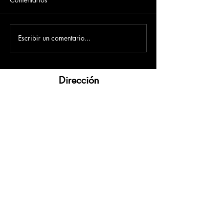
Escribir un comentario...
Dirección
​Carrera 3 # 12 - 36
C.C. Pasaje Real Piso 8
Ibague, Tolima