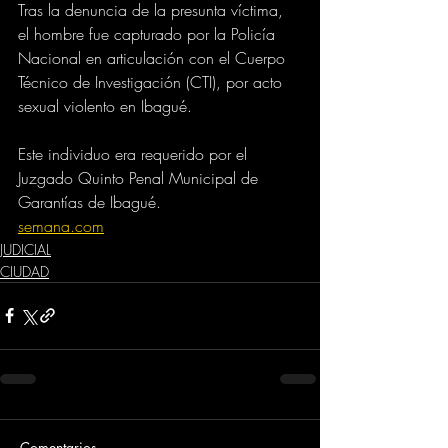
Tras la denuncia de la presunta víctima, 
el hombre fue capturado por la Policía 
Nacional en articulación con el Cuerpo 
Técnico de Investigación (CTI), por acto 
sexual violento en Ibagué.
Este individuo era requerido por el 
Juzgado Quinto Penal Municipal de 
Garantías de Ibagué.
semana.com
JUDICIAL
CIUDAD
Comentarios