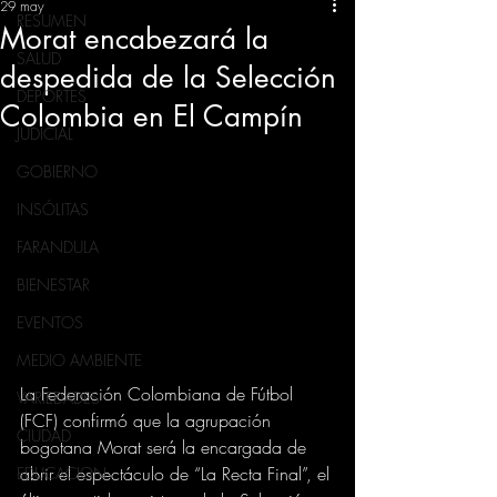
29 may
RESUMEN
Morat encabezará la
SALUD
despedida de la Selección
DEPORTES
Colombia en El Campín
JUDICIAL
GOBIERNO
INSÓLITAS
FARANDULA
BIENESTAR
EVENTOS
MEDIO AMBIENTE
La Federación Colombiana de Fútbol 
VARIEDADES
(FCF) confirmó que la agrupación 
CIUDAD
bogotana Morat será la encargada de 
abrir el espectáculo de “La Recta Final”, el 
EDUCACION