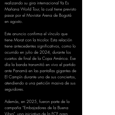
realizando su gira internacional Ya Es 
Mañana World Tour, la cual tiene previsto 
pasar por el Movistar Arena de Bogotá 
en agosto.
Este anuncio confirma el vínculo que 
tiene Morat con la tricolor. Esta relación 
tiene antecedentes significativos, como lo 
ocurrido en julio de 2024, durante los 
cuartos de final de la Copa América. Ese 
día la banda transmitió en vivo el partido 
ante Panamá en las pantallas gigantes de 
El Campín durante uno de sus conciertos, 
atendiendo a una petición masiva de sus 
seguidores.
Además, en 2025, fueron parte de la 
campaña “Embajadores de la Buena 
Vibra”, una iniciativa de la FCF para 