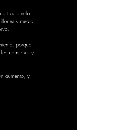
una tractomula 
illones y medio 
ervo.
miento, porque 
 los camiones y 
ún aumento, y 