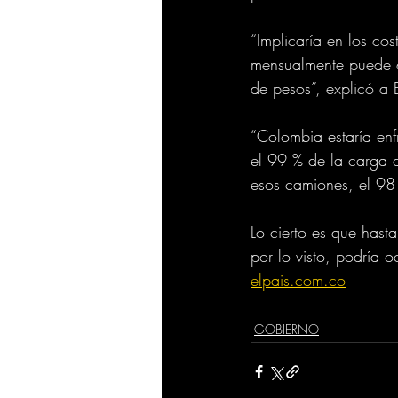
“Implicaría en los co
mensualmente puede a
de pesos”, explicó a 
“Colombia estaría enf
el 99 % de la carga d
esos camiones, el 98 
Lo cierto es que has
por lo visto, podría o
elpais.com.co
GOBIERNO