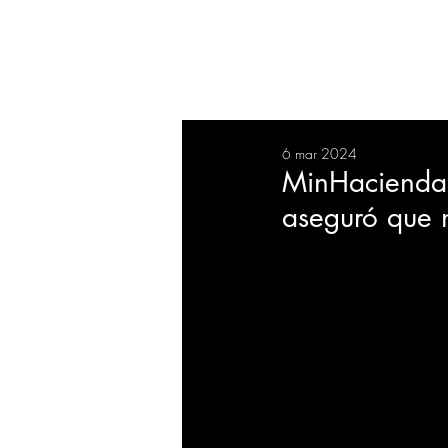
RESUMEN
SALUD
DEP
6 mar 2024
BIENESTAR
EVENTOS
MinHacienda d
aseguró que 
EMPRESAS
TECNOLO