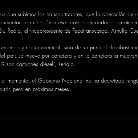
stos que subimos los transportadores, que la operación de 
umentar con relación a esos costos alrededor de cuatro m
Blu Radio, el vicepresidente de Fedetranscarga, Arnulfo Cu
rentando y no un eventual, sino de un puntual desabasteci
el país se mueve por carretera y en la carretera la mueven
% son camiones diésel”, señaló.
ta el momento, el Gobierno Nacional no ha decretado ning
currir, pero en próximos meses.