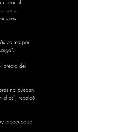
cerrar el 
biernos 
ectores 
más calma por 
carga”.
l precio del 
dores no pueden 
 ellos”, recalcó 
 muy preocupado 