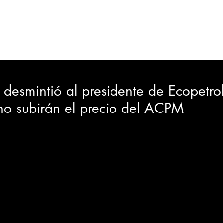
ORTES
JUDICIAL
GOBIERNO
INSÓLITAS
MEDIO AMBIENTE
VARIEDADES
CIUDAD
esmintió al presidente de Ecopetrol
no subirán el precio del ACPM
GIA
INTERNACIONAL
TURISMO