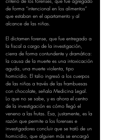
criterio de los forenses, que fue agregado 
de forma “intencional en los alimentos” 
que estaban en el apartamento y al 
alcance de las niñas.
El dictamen forense, que fue entregado a 
la fiscal a cargo de la investigación, 
cierra de forma contundente y dramática: 
la causa de la muerte es una intoxicación 
aguda, una muerte violenta, tipo 
homicidio. El talio ingresó a los cuerpos 
de las niñas a través de las frambuesas 
con chocolate, señala Medicina Legal. 
Lo que no se sabe, y es ahora el centro 
de la investigación es cómo llegó el 
veneno a las frutas. Esa, justamente, es la 
razón que permite a los forenses e 
investigadores concluir que se trató de un 
homicidio, que alguien más se encargó 