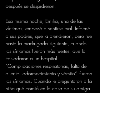
después se despidieron.
Esa misma noche, Emilia, una de las 
víctimas, empezó a sentirse mal. Informó 
a sus padres, que la atendieron, pero fue 
hasta la madrugada siguiente, cuando 
los síntomas fueron más fuertes, que la 
trasladaron a un hospital. 
“Complicaciones respiratorias, falta de 
aliento, adormecimiento y vómito”, fueron 
los síntomas. Cuando le preguntaron a la 
niña qué comió en la casa de su amiga 
Inés, ella reveló que el “agua sabía raro”.
Las niñas fueron trasladadas a la 
Fundación Santa Fe, sobre las 10 de la 
mañana del 5 de abril y, cuatro horas 
después, Emilia falleció. Las otras dos 