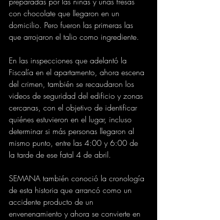
preparadas por las niñas y unas fresas 
con chocolate que llegaron en un 
domicilio. Pero fueron las primeras las 
que arrojaron el talio como ingrediente.
En las inspecciones que adelantó la 
Fiscalía en el apartamento, ahora escena 
del crimen, también se recaudaron los 
videos de seguridad del edificio y zonas 
cercanas, con el objetivo de identificar 
quiénes estuvieron en el lugar, incluso 
determinar si más personas llegaron al 
mismo punto, entre las 4:00 y 6:00 de 
la tarde de ese fatal 4 de abril.
SEMANA también conoció la cronología 
de esta historia que arrancó como un 
accidente producto de un 
envenenamiento y ahora se convierte en 