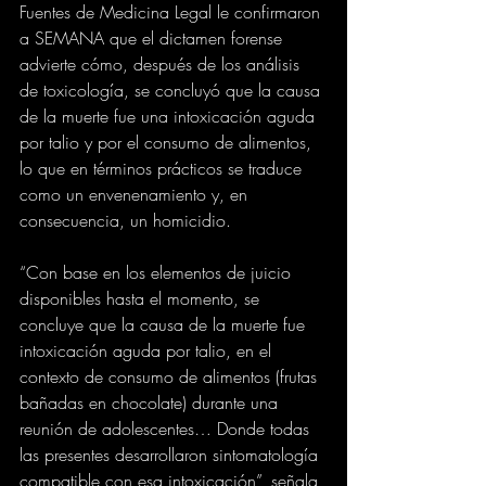
Fuentes de Medicina Legal le confirmaron 
a SEMANA que el dictamen forense 
advierte cómo, después de los análisis 
de toxicología, se concluyó que la causa 
de la muerte fue una intoxicación aguda 
por talio y por el consumo de alimentos, 
lo que en términos prácticos se traduce 
como un envenenamiento y, en 
consecuencia, un homicidio.
“Con base en los elementos de juicio 
disponibles hasta el momento, se 
concluye que la causa de la muerte fue 
intoxicación aguda por talio, en el 
contexto de consumo de alimentos (frutas 
bañadas en chocolate) durante una 
reunión de adolescentes… Donde todas 
las presentes desarrollaron sintomatología 
compatible con esa intoxicación”, señala 