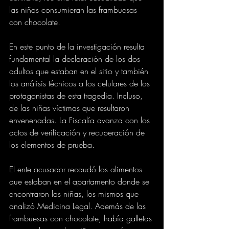
las niñas consumieran las frambuesas 
con chocolate.
En este punto de la investigación resulta 
fundamental la declaración de los dos 
adultos que estaban en el sitio y también 
los análisis técnicos a los celulares de los 
protagonistas de esta tragedia. Incluso, 
de las niñas víctimas que resultaron 
envenenadas. La Fiscalía avanza con los 
actos de verificación y recuperación de 
los elementos de prueba.
El ente acusador recaudó los alimentos 
que estaban en el apartamento donde se 
encontraron las niñas, los mismos que 
analizó Medicina Legal. Además de las 
frambuesas con chocolate, había galletas 