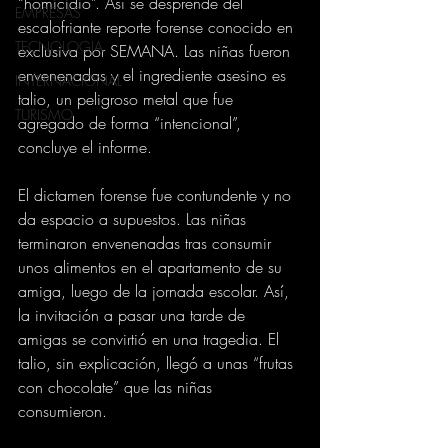
“homicidio”. Así se desprende del 
EMPRESAS
escalofriante reporte forense conocido en 
TECNOLOGIA
exclusiva por SEMANA. Las niñas fueron 
envenenadas y el ingrediente asesino es 
INTERNACIONAL
talio, un peligroso metal que fue 
TURISMO
agregado de forma “intencional”, 
concluye el informe.
El dictamen forense fue contundente y no 
da espacio a supuestos. Las niñas 
terminaron envenenadas tras consumir 
unos alimentos en el apartamento de su 
amiga, luego de la jornada escolar. Así, 
la invitación a pasar una tarde de 
amigas se convirtió en una tragedia. El 
talio, sin explicación, llegó a unas “frutas 
con chocolate” que las niñas 
consumieron.