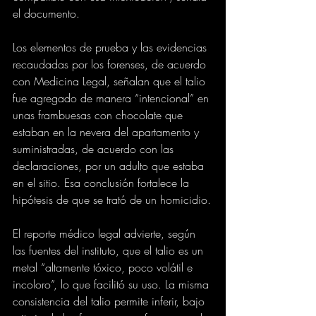
el documento.
Los elementos de prueba y las evidencias 
recaudadas por los forenses, de acuerdo 
con Medicina Legal, señalan que el talio 
fue agregado de manera “intencional” en 
unas frambuesas con chocolate que 
estaban en la nevera del apartamento y 
suministradas, de acuerdo con las 
declaraciones, por un adulto que estaba 
en el sitio. Esa conclusión fortalece la 
hipótesis de que se trató de un homicidio.
El reporte médico legal advierte, según 
las fuentes del instituto, que el talio es un 
metal “altamente tóxico, poco volátil e 
incoloro”, lo que facilitó su uso. La misma 
consistencia del talio permite inferir, bajo 