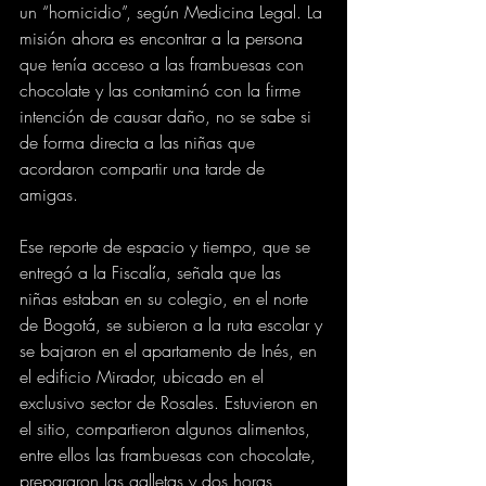
un “homicidio”, según Medicina Legal. La 
misión ahora es encontrar a la persona 
que tenía acceso a las frambuesas con 
chocolate y las contaminó con la firme 
intención de causar daño, no se sabe si 
de forma directa a las niñas que 
acordaron compartir una tarde de 
amigas.
Ese reporte de espacio y tiempo, que se 
entregó a la Fiscalía, señala que las 
niñas estaban en su colegio, en el norte 
de Bogotá, se subieron a la ruta escolar y 
se bajaron en el apartamento de Inés, en 
el edificio Mirador, ubicado en el 
exclusivo sector de Rosales. Estuvieron en 
el sitio, compartieron algunos alimentos, 
entre ellos las frambuesas con chocolate, 
prepararon las galletas y dos horas 