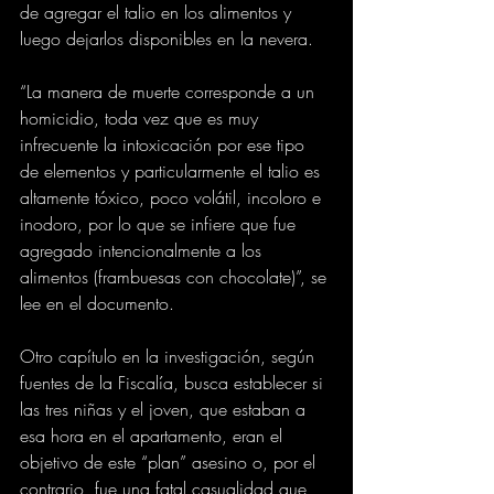
de agregar el talio en los alimentos y 
luego dejarlos disponibles en la nevera.
“La manera de muerte corresponde a un 
homicidio, toda vez que es muy 
infrecuente la intoxicación por ese tipo 
de elementos y particularmente el talio es 
altamente tóxico, poco volátil, incoloro e 
inodoro, por lo que se infiere que fue 
agregado intencionalmente a los 
alimentos (frambuesas con chocolate)”, se 
lee en el documento.
Otro capítulo en la investigación, según 
fuentes de la Fiscalía, busca establecer si 
las tres niñas y el joven, que estaban a 
esa hora en el apartamento, eran el 
objetivo de este “plan” asesino o, por el 
contrario, fue una fatal casualidad que 