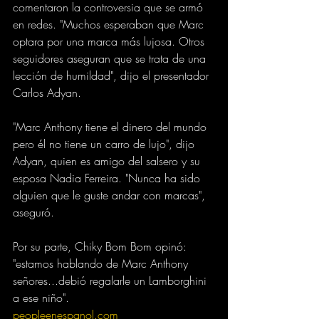
comentaron la controversia que se armó 
en redes. "Muchos esperaban que Marc 
optara por una marca más lujosa. Otros 
seguidores aseguran que se trata de una 
lección de humildad", dijo el presentador 
Carlos Adyan.
"Marc Anthony tiene el dinero del mundo 
pero él no tiene un carro de lujo", dijo 
Adyan, quien es amigo del salsero y su 
esposa Nadia Ferreira. "Nunca ha sido 
alguien que le guste andar con marcas", 
aseguró.
Por su parte, Chiky Bom Bom opinó: 
"estamos hablando de Marc Anthony 
señores...debió regalarle un Lamborghini 
a ese niño".
peopleenespanol.com