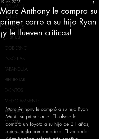
19 feb 2025
RESUMEN
Marc Anthony le compra su
SALUD
primer carro a su hijo Ryan
DEPORTES
¡y le llueven críticas!
JUDICIAL
GOBIERNO
INSÓLITAS
FARANDULA
BIENESTAR
EVENTOS
MEDIO AMBIENTE
Marc Anthony le compró a su hijo Ryan 
VARIEDADES
Muñiz su primer auto. El salsero le 
CIUDAD
compró un Toyota a su hijo de 21 años, 
quien triunfa como modelo. El vendedor 
EDUCACION
Arian Ramírez celebró este emotivo 