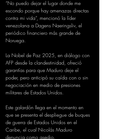
“No puedo dejar el lugar donde me 
escondo porque hay amenazas directas 
contra mi vida”, mencionó la líder 
venezolana a Dagens Naeringsliv, el 
periódico financiero más grande de 
Noruega.
La Nobel de Paz 2025, en diálogo con 
AFP desde la clandestinidad, ofreció 
garantías para que Maduro deje el 
poder, pero anticipó su caída con o sin 
negociación en medio de presiones 
militares de Estados Unidos.
Este galardón llega en el momento en 
que se presenta el despliegue de buques 
de guerra de Estados Unidos en el 
Caribe, el cual Nicolás Maduro 
denuncia como asedio.