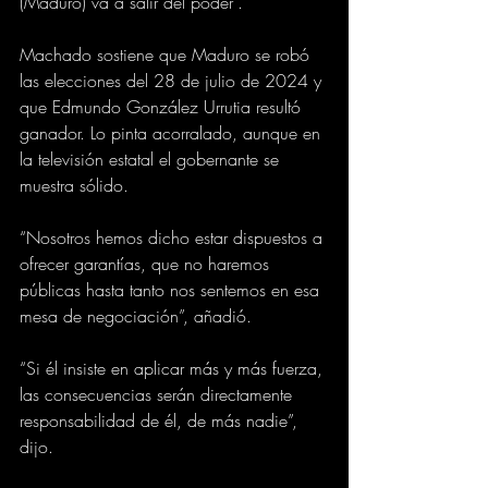
(Maduro) va a salir del poder”.
Machado sostiene que Maduro se robó 
las elecciones del 28 de julio de 2024 y 
que Edmundo González Urrutia resultó 
ganador. Lo pinta acorralado, aunque en 
la televisión estatal el gobernante se 
muestra sólido.
“Nosotros hemos dicho estar dispuestos a 
ofrecer garantías, que no haremos 
públicas hasta tanto nos sentemos en esa 
mesa de negociación”, añadió.
“Si él insiste en aplicar más y más fuerza, 
las consecuencias serán directamente 
responsabilidad de él, de más nadie”, 
dijo.