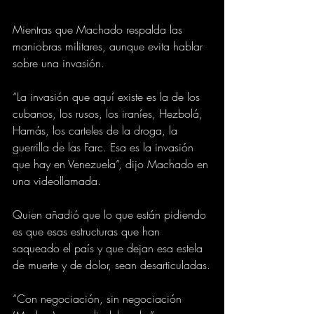
Mientras que Machado respalda las 
maniobras militares, aunque evita hablar 
sobre una invasión.
“La invasión que aquí existe es la de los 
cubanos, los rusos, los iraníes, Hezbolá, 
Hamás, los carteles de la droga, la 
guerrilla de las Farc. Esa es la invasión 
que hay en Venezuela”, dijo Machado en 
una videollamada.
Quien añadió que lo que están pidiendo 
es que esas estructuras que han 
saqueado el país y que dejan esa estela 
de muerte y de dolor, sean desarticuladas.
“Con negociación, sin negociación 