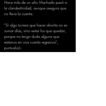
Hace más de un año Machado pasó a 
la clandestinidad, aunque asegura que 
no lleva la cuenta.
“Si algo tuviera que hacer ahorita no es 
sumar días, sino restar los que quedan, 
porque no tengo duda alguna que 
estamos en una cuenta regresiva”, 
puntualizó.
elpais.com.co
INTERNACIONAL
Comentarios