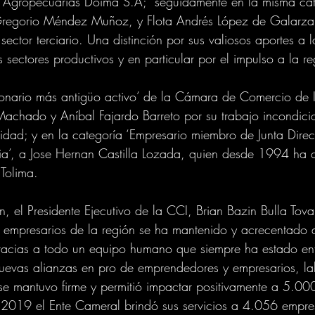
es Agropecuarias Doima S.A;  seguidamente en la misma cat
Gregorio Méndez Muñoz, y Flota Andrés López de Galarza 
ector terciario. Una distinción por sus valiosos aportes a 
sectores productivos y en particular por el impulso a la re
cionario más antigüo activo’ de la Cámara de Comercio de 
achado y Aníbal Fajardo Barreto por su trabajo incondicio
ntidad; y en la categoría ‘Empresario miembro de Junta Dire
a’, a Jose Hernan Castilla Lozada, quien desde 1994 ha c
 Tolima.
n, el Presidente Ejecutivo de la CCI, Brian Bazin Bulla Tov
s empresarios de la región se ha mantenido y acrecentado d
gracias a todo un equipo humano que siempre ha estado e
r nuevas alianzas en pro de emprendedores y empresarios, la
e mantuvo firme y permitió impactar positivamente a 5.000 
 2019 el Ente Cameral brindó sus servicios a 4.056 empres