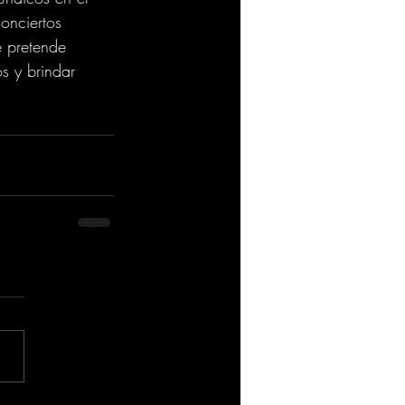
onciertos 
e pretende 
s y brindar 