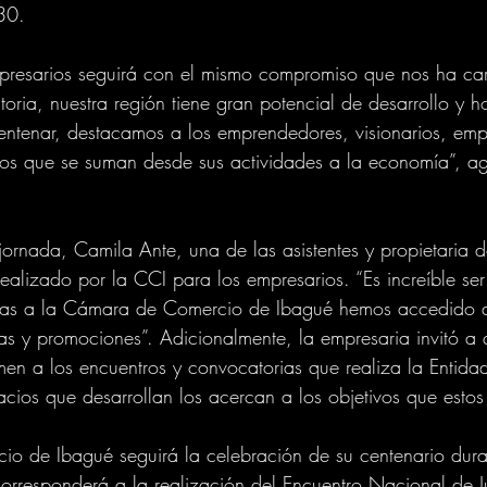
30.
mpresarios seguirá con el mismo compromiso que nos ha ca
toria, nuestra región tiene gran potencial de desarrollo y h
ntenar, destacamos a los emprendedores, visionarios, empr
los que se suman desde sus actividades a la economía”, ag
rnada, Camila Ante, una de las asistentes y propietaria d
ealizado por la CCI para los empresarios. “Es increíble ser
cias a la Cámara de Comercio de Ibagué hemos accedido 
s y promociones”. Adicionalmente, la empresaria invitó a 
en a los encuentros y convocatorias que realiza la Entida
cios que desarrollan los acercan a los objetivos que estos
o de Ibagué seguirá la celebración de su centenario duran
rresponderá a la realización del Encuentro Nacional de Ju