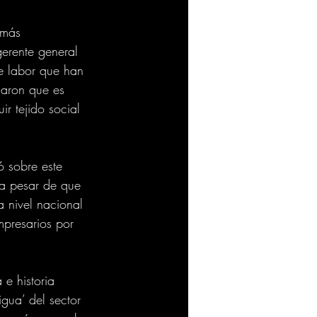
 más 
gerente general 
e labor que han 
caron que es 
r tejido social 
ó sobre este 
 a pesar de que 
a nivel nacional 
mpresarios por 
e historia 
gua’ del sector 