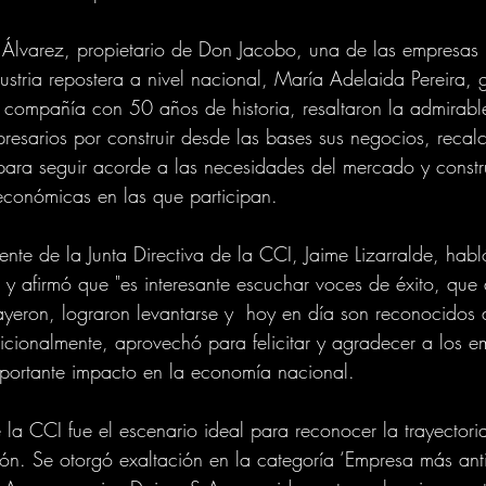
o Álvarez, propietario de Don Jacobo, una de las empresas
ustria repostera a nivel nacional, María Adelaida Pereira, 
compañía con 50 años de historia, resaltaron la admirabl
sarios por construir desde las bases sus negocios, recal
 para seguir acorde a las necesidades del mercado y construi
económicas en las que participan.
dente de la Junta Directiva de la CCI, Jaime Lizarralde, habl
 y afirmó que "es interesante escuchar voces de éxito, que
cayeron, lograron levantarse y  hoy en día son reconocidos 
dicionalmente, aprovechó para felicitar y agradecer a los e
mportante impacto en la economía nacional.
a CCI fue el escenario ideal para reconocer la trayectoria 
ión. Se otorgó exaltación en la categoría ‘Empresa más anti