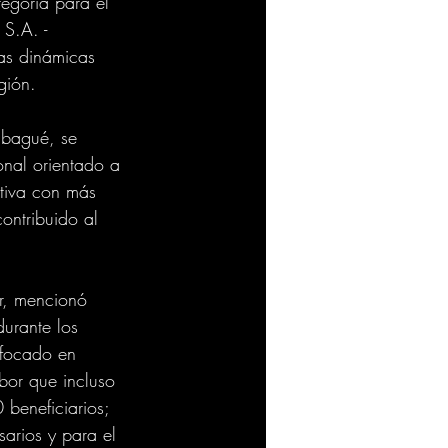
egoría para el 
S.A. - 
las dinámicas 
gión. 
Ibagué, se 
nal orientado a 
ctiva con más 
ontribuido al 
ar, mencionó 
urante los 
nfocado en 
bor que incluso 
beneficiarios; 
arios y para el 