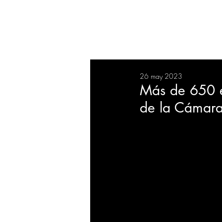
RESUMEN
SALUD
DEP
26 may 2023
BIENESTAR
EVENTOS
Más de 650 e
de la Cámara
EMPRESAS
TECNOLO