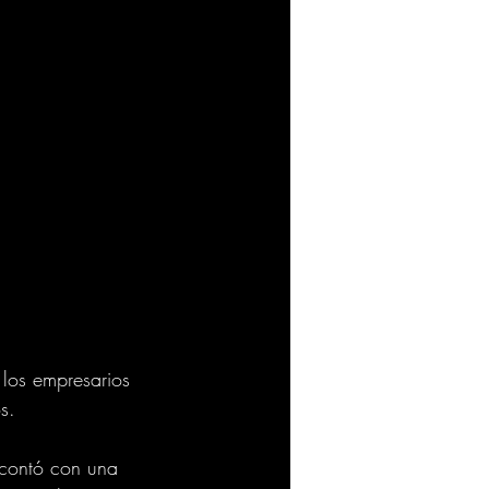
los empresarios 
s.
 contó con una 