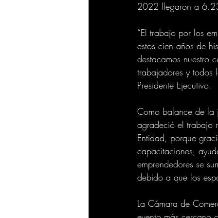
2022 llegaron a 6.2
“El trabajo por los e
estos cien años de his
destacamos nuestro ce
trabajadores y todos 
Presidente Ejecutivo. 
Como balance de la jo
agradeció el trabajo r
Entidad, porque gra
capacitaciones, ayuda
emprendedores se sum
debido a que los espa
La Cámara de Comerci
evento más cercano co