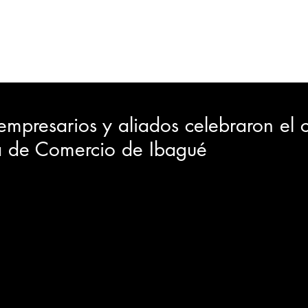
ORTES
JUDICIAL
GOBIERNO
INSÓLITAS
MEDIO AMBIENTE
VARIEDADES
CIUDAD
mpresarios y aliados celebraron el 
 de Comercio de Ibagué
GIA
INTERNACIONAL
TURISMO