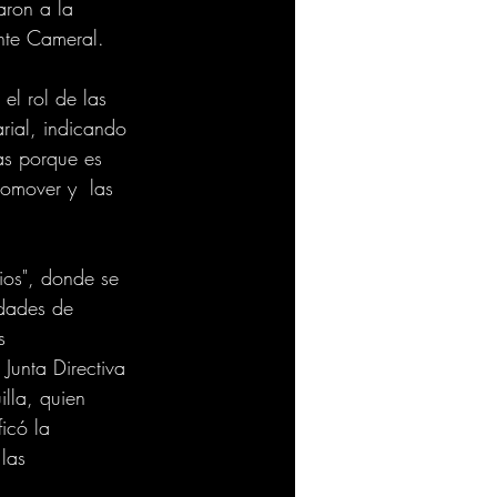
aron a la 
Ente Cameral.
el rol de las 
rial, indicando 
as porque es 
omover y  las 
ios", donde se 
idades de 
s 
Junta Directiva 
lla, quien 
icó la 
las 