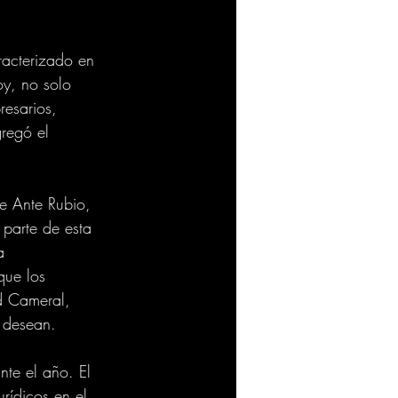
racterizado en 
oy, no solo 
esarios, 
regó el 
e Ante Rubio, 
 parte de esta 
a 
que los 
d Cameral, 
 desean. 
te el año. El 
rídicos en el 