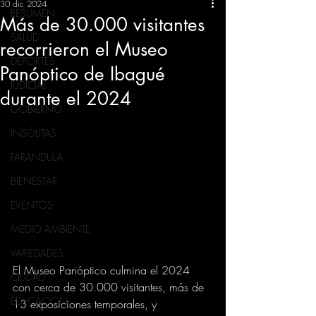
30 dic 2024
RESUMEN
Más de 30.000 visitantes
SALUD
recorrieron el Museo
DEPORTES
Panóptico de Ibagué
JUDICIAL
durante el 2024
GOBIERNO
INSÓLITAS
FARANDULA
BIENESTAR
EVENTOS
MEDIO AMBIENTE
VARIEDADES
El Museo Panóptico culmina el 2024 
CIUDAD
con cerca de 30.000 visitantes, más de 
EDUCACION
13 exposiciones temporales, y 