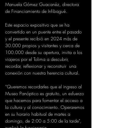
Manuela Gómez Guacanéz, directora 
de Financiamiento de Infibagué. 
Este espacio expositivo que se ha 
convertido en un puente entre el pasado 
y el presente recibió en 2024 más de 
30.000 propios y visitantes y cerca de 
100.000 desde su apertura, invita a los 
viajeros por el Tolima a descubrir, 
recordar, reflexionar y reconstruir  una 
conexión con nuestra herencia cultural. 
“Queremos recordarles que el ingreso al 
Museo Panóptico es gratuito, un esfuerzo 
que hacemos para fomentar el acceso a 
la cultura y al conocimiento. Operaremos 
en su horario habitual de martes a 
domingo, de 2:00 a 5:00 de la tarde", 
explicó la funcionaria. 