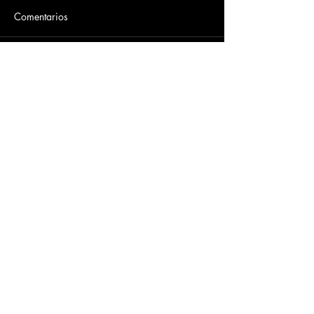
Comentarios
Escribir un comentario...
Dirección
​Carrera 3 # 12 - 36
C.C. Pasaje Real Piso 8
Ibague, Tolima