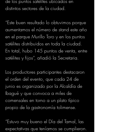
de los puntos satélites ubicados en 
distintos sectores de la ciudad. 
“Este buen resultado lo obtuvimos porque 
aumentamos el número de stand este año 
en el parque Murillo Toro y en los puntos 
satélites distribuidos en toda la ciudad. 
En total, hubo 145 puntos de venta, entre 
satélites y fijos”, añadió la Secretaria.
Los productores participantes destacaron 
el orden del evento, que cada 24 de 
junio es organizado por la Alcaldía de 
Ibagué y que convoca a miles de 
comensales en torno a un plato típico 
propio de la gastronomía tolimense. 
“Estuvo muy bueno el Día del Tamal, las 
expectativas que teníamos se cumplieron. 