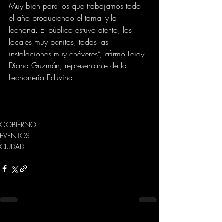
Muy bien para los que trabajamos todo 
el año produciendo el tamal y la 
lechona. El público estuvo atento, los 
locales muy bonitos, todas las 
instalaciones muy chéveres”, afirmó Leidy 
Diana Guzmán, representante de la 
Lechonería Eduvina.
GOBIERNO
EVENTOS
CIUDAD