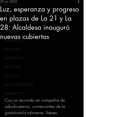
20 jun 2025
RESUMEN
Luz, esperanza y progreso
SALUD
en plazas de La 21 y La
DEPORTES
28: Alcaldesa inauguró
JUDICIAL
nuevas cubiertas
GOBIERNO
INSÓLITAS
FARANDULA
BIENESTAR
EVENTOS
MEDIO AMBIENTE
VARIEDADES
Con un recorrido en compañía de 
CIUDAD
adjudicatarios, comerciantes de la 
EDUCACION
gastronomía tolimense, líderes, 