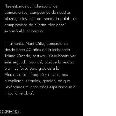
“Les estamos cumpliendo a los 
comerciantes, campesinos de nuestras 
plazas; estoy feliz por honrar la palabra y 
compromisos de nuestra Alcaldesa”, 
expresó el funcionario.
Finalmente, Nani Ortiz, comerciante 
desde hace 40 años de la lechonería 
Tolima Grande, sostuvo: “Qué bonito ver 
este segundo piso así, porque la verdad, 
era muy feito; pero gracias a la 
Alcaldesa, a Infibagué y a Dios, nos 
cumplieron. Gracias, gracias, porque 
llevábamos muchos años esperando esta 
importante obra”.
GOBIERNO