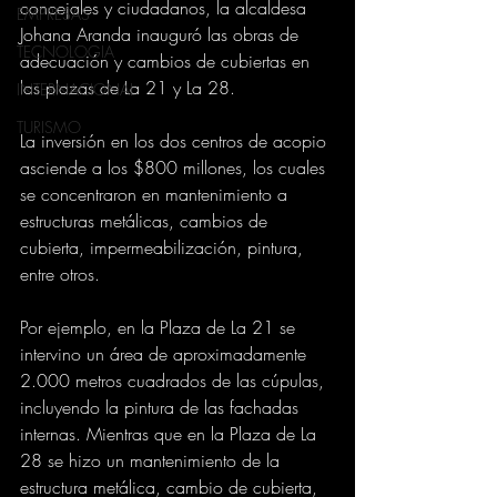
concejales y ciudadanos, la alcaldesa 
EMPRESAS
Johana Aranda inauguró las obras de 
TECNOLOGIA
adecuación y cambios de cubiertas en 
las plazas de La 21 y La 28. 
INTERNACIONAL
TURISMO
La inversión en los dos centros de acopio 
asciende a los $800 millones, los cuales 
se concentraron en mantenimiento a 
estructuras metálicas, cambios de 
cubierta, impermeabilización, pintura, 
entre otros. 
Por ejemplo, en la Plaza de La 21 se 
intervino un área de aproximadamente 
2.000 metros cuadrados de las cúpulas, 
incluyendo la pintura de las fachadas 
internas. Mientras que en la Plaza de La 
28 se hizo un mantenimiento de la 
estructura metálica, cambio de cubierta, 