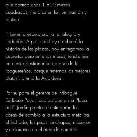
que abarca unos 1.800 metros 
cuadrados, mejoras en la iluminación y 
pintura. 
“Huelen a esperanza, a fe, alegría y 
tradición. A partir de hoy cambiará la 
historia de las plazas, hoy entregamos la 
cubierta, pero en unos meses, tendremos 
un centro gastronómico digno de los 
ibaguereños, porque tenemos los mejores 
platos”, afirmó la Alcaldesa. 
Por su parte el gerente de Infibagué, 
Edilberto Pava, recordó que en la Plaza 
de El Jardín pronto se entregarán las 
obras de cambio a la estructura metálica, 
el techado, los pisos, enchapes, mesones 
y cielorrasos en el área de comidas.