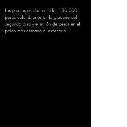
Los precios oscilan entre los 180.000 
pesos colombianos en la gradería del 
segundo piso y el millón de pesos en el 
palco más cercano al escenario.