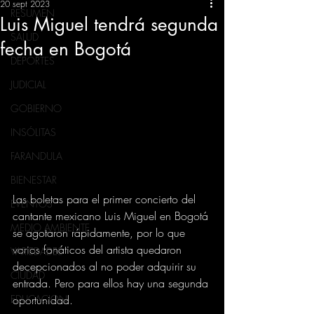
20 sept 2023
RESUMEN
Luis Miguel tendrá segunda
SALUD
fecha en Bogotá
DEPORTES
JUDICIAL
GOBIERNO
INSÓLITAS
FARANDULA
BIENESTAR
Las boletas para el primer concierto del 
EVENTOS
cantante mexicano Luis Miguel en Bogotá 
MEDIO AMBIENTE
se agotaron rápidamente, por lo que 
varios fanáticos del artista quedaron 
VARIEDADES
decepcionados al no poder adquirir su 
CIUDAD
entrada. Pero para ellos hay una segunda 
oportunidad.
EDUCACION