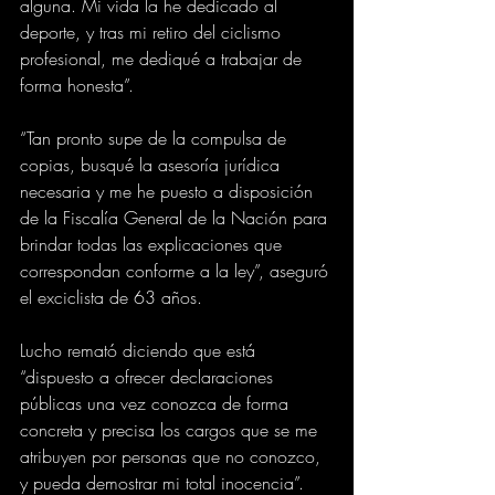
alguna. Mi vida la he dedicado al 
deporte, y tras mi retiro del ciclismo 
profesional, me dediqué a trabajar de 
forma honesta”.
“Tan pronto supe de la compulsa de 
copias, busqué la asesoría jurídica 
necesaria y me he puesto a disposición 
de la Fiscalía General de la Nación para 
brindar todas las explicaciones que 
correspondan conforme a la ley”, aseguró 
el exciclista de 63 años.
Lucho remató diciendo que está 
“dispuesto a ofrecer declaraciones 
públicas una vez conozca de forma 
concreta y precisa los cargos que se me 
atribuyen por personas que no conozco, 
y pueda demostrar mi total inocencia”.