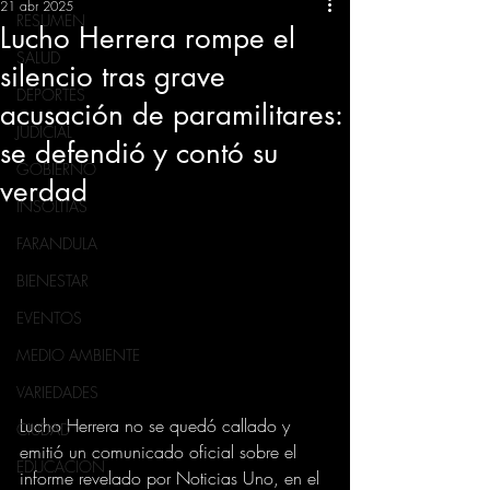
21 abr 2025
RESUMEN
Lucho Herrera rompe el
SALUD
silencio tras grave
DEPORTES
acusación de paramilitares:
JUDICIAL
se defendió y contó su
GOBIERNO
verdad
INSÓLITAS
FARANDULA
BIENESTAR
EVENTOS
MEDIO AMBIENTE
VARIEDADES
Lucho Herrera no se quedó callado y 
CIUDAD
emitió un comunicado oficial sobre el 
EDUCACION
informe revelado por Noticias Uno, en el 