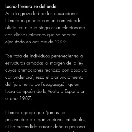
Lucho Herrera se defiende
Ante la gravedad de las acusaciones, 
Herrera respondió con un comunicado 
oficial en el que niega estar relacionado 
con dichos crímenes que se habrían 
ejecutado en octubre de 2002.
“Se trata de individuos pertenecientes a 
estructuras armadas al margen de la ley, 
cuyas afirmaciones rechazo con absoluta 
contundencia”, reza el pronunciamiento 
del ‘jardinerito de Fusagasugá‘, quien 
fuera campeón de la Vuelta a España en 
el año 1987.
Herrera agregó que “jamás he 
pertenecido a organizaciones criminales, 
ni he pretendido causar daño a persona 