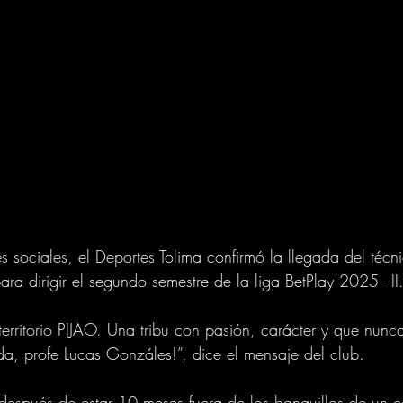
s sociales, el Deportes Tolima confirmó la llegada del técn
ra dirigir el segundo semestre de la liga BetPlay 2025 - II
territorio PIJAO. Una tribu con pasión, carácter y que nunc
a, profe Lucas Gonzáles!”, dice el mensaje del club.
después de estar 10 meses fuera de los banquillos de un e