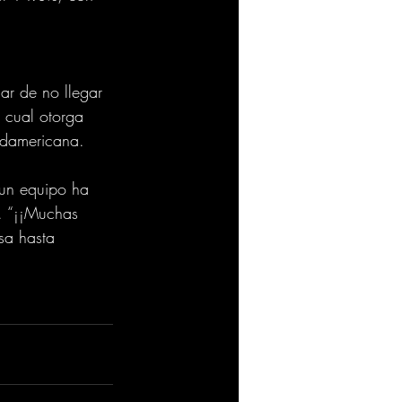
ar de no llegar 
l cual otorga 
udamericana.
 un equipo ha 
. “¡¡Muchas 
sa hasta 