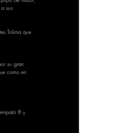
 a sus 
es Tolima que 
or su gran 
aque como en 
 empató 8 y 