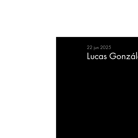
RESUMEN
SALUD
DEP
22 jun 2025
BIENESTAR
EVENTOS
Lucas Gonzále
EMPRESAS
TECNOLO