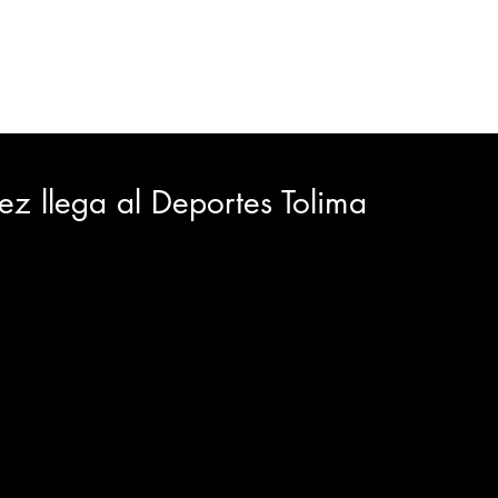
ORTES
JUDICIAL
GOBIERNO
INSÓLITAS
MEDIO AMBIENTE
VARIEDADES
CIUDAD
z llega al Deportes Tolima
GIA
INTERNACIONAL
TURISMO