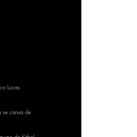
ico Lucas 
.
a se cansa de 
quipo de fútbol, 