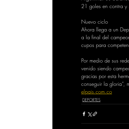
21 goles en contra y 
Nuevo ciclo
Ahora llega a un Depo
a la final del campeo
cupos para competenc
Por medio de sus rede
venido siendo campe
gracias por esta herm
conseguir la gloria”, 
elpais.com.co
DEPORTES