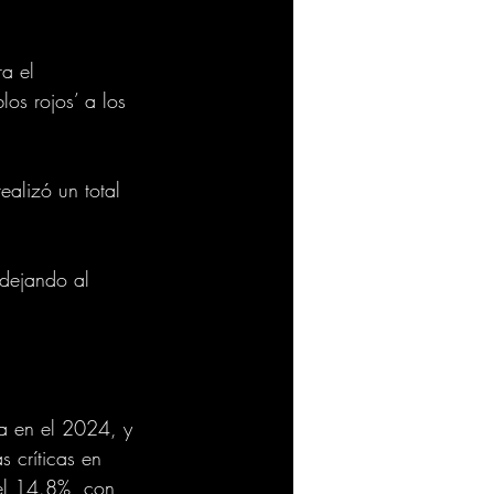
a el 
os rojos’ a los 
ealizó un total 
 dejando al 
ba en el 2024, y 
 críticas en 
el 14.8%, con 