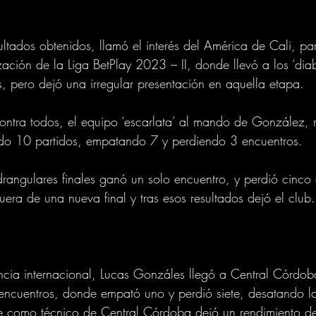
ultados obtenidos, llamó el interés del América de Cali, par
ación de la Liga BetPlay 2023 – II, donde llevó a los ‘diabl
s, pero dejó una irregular presentación en aquella etapa.
contra todos, el equipo ‘escarlata’ al mando de González, r
o 10 partidos, empatando 7 y perdiendo 3 encuentros.
drangulares finales ganó un solo encuentro, y perdió cinco
uera de una nueva final y tras esos resultados dejó el club.
ncia internacional, Lucas Gonzáles llegó a Central Córdo
 encuentros, donde empató uno y perdió siete, desatando las
e como técnico de Central Córdoba dejó un rendimiento d