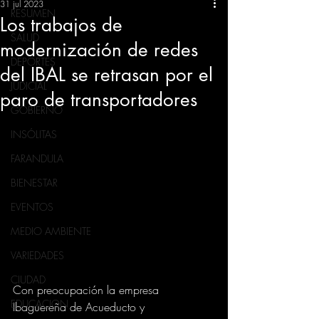
31 jul 2023
RESUMEN
Los trabajos de
SALUD
modernización de redes
DEPORTES
del IBAL se retrasan por el
JUDICIAL
paro de transportadores
GOBIERNO
INSÓLITAS
FARANDULA
BIENESTAR
EVENTOS
MEDIO AMBIENTE
VARIEDADES
CIUDAD
Con preocupación la empresa 
EDUCACION
Ibaguereña de Acueducto y 