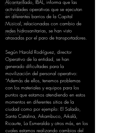
Alcantarillado, IBAL, informa que las 
EMPRESAS
actividades operativas que se ejecutan 
TECNOLOGIA
en diferentes barrios de la Capital 
Musical, relacionadas con cambio de 
INTERNACIONAL
redes hidrosanitarias, se han visto 
TURISMO
atrasadas por el paro de transportadores. 
Según Harold Rodríguez, director 
Operativo de la entidad, se han 
generado dificultades para la 
movilización del personal operativo: 
“Además de ellos, tenemos problemas 
con los materiales y equipos para los 
puntos que estamos atendiendo en estos 
momentos en diferentes sitios de la 
ciudad como por ejemplo: El Salado, 
Santa Catalina, Arkambuco, Arkalá, 
Ricaurte, La Esmeralda y otros más, en los 
cuales estamos realizando cambios del 