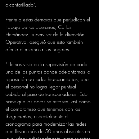
alcantarillado".
Frente a estas demoras que perjudican el 
trabajo de los operarios, Carlos 
Hernández, supervisor de la dirección 
Operativa, aseguró que esto también  
afecta el retorno a sus hogares.  
“Hemos visto en la supervisión de cada 
uno de los puntos donde adelantamos la 
reposición de redes hidrosanitarias, que 
el personal no logra llegar puntual 
debido al paro de transportadores. Esto 
hace que las obras se retrasen, así como 
el compromiso que tenemos con los 
ibaguereños, especialmente el 
cronograma para modernizar las redes 
que llevan más de 50 años obsoletas en 
la ciudad; adicionalmente, para nuestros 