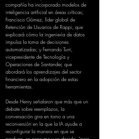
compañía ha incorporado modelos de 
inteligencia artificial en áreas críticas; 
Francisco Gómez, líder global de 
Retención de Usuarios de Rappi, que 
explicará cómo la ingeniería de datos 
impulsa la toma de decisiones 
automatizadas; y Fernando Turri, 
vicepresidente de Tecnología y 
Operaciones de Santander, que 
abordará los aprendizajes del sector 
financiero en la adopción de estas 
herramientas.
Desde Henry señalaron que más que un 
debate sobre reemplazos, la 
conversación gira en torno a una 
reconversión en la que la IA ayude a 
reconfigurar la manera en que se 
produce, se consume y se decide, “pero 