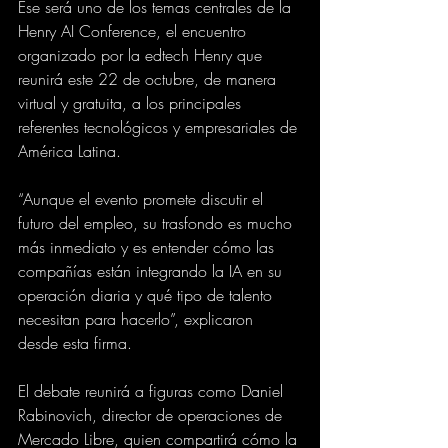
Ese será uno de los temas centrales de la 
Henry AI Conference, el encuentro 
organizado por la edtech Henry que 
reunirá este 22 de octubre, de manera 
virtual y gratuita, a los principales 
referentes tecnológicos y empresariales de 
América Latina.
“Aunque el evento promete discutir el 
futuro del empleo, su trasfondo es mucho 
más inmediato y es entender cómo las 
compañías están integrando la IA en su 
operación diaria y qué tipo de talento 
necesitan para hacerlo”, explicaron 
desde esta firma.
El debate reunirá a figuras como Daniel 
Rabinovich, director de operaciones de 
Mercado Libre, quien compartirá cómo la 