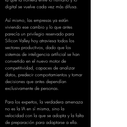
digital se vuelve cada vez más difusa.
Así mismo, las empresas ya están 
viviendo ese cambio y lo que antes 
parecía un privilegio reservado para 
Silicon Valley hoy atraviesa todos los 
sectores productivos, dado que los 
sistemas de inteligencia artificial se han 
convertido en el nuevo motor de 
competitividad, capaces de analizar 
datos, predecir comportamientos y tomar 
decisiones que antes dependían 
exclusivamente de personas.
Para los expertos, la verdadera amenaza 
no es la IA en sí misma, sino la 
velocidad con la que se adopta y la falta 
de preparación para adaptarse a ella. 