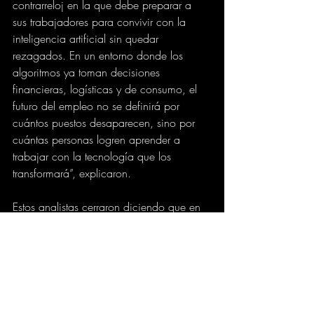
contrarreloj en la que debe preparar a 
sus trabajadores para convivir con la 
inteligencia artificial sin quedar 
rezagados. En un entorno donde los 
algoritmos ya toman decisiones 
financieras, logísticas y de consumo, el 
futuro del empleo no se definirá por 
cuántos puestos desaparecen, sino por 
cuántas personas logren aprender a 
trabajar con la tecnología que los 
transformará”, explicaron.
Estos analistas cerraron diciendo que en 
esa nueva economía, los sobrevivientes 
del empleo serán los que entiendan que 
dominar la inteligencia artificial no es un 
lujo técnico, sino una condición básica 
para seguir siendo parte del juego.