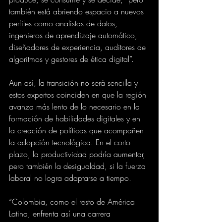
también está abriendo espacio a nuevos 
perfiles como analistas de datos, 
ingenieros de aprendizaje automático, 
diseñadores de experiencia, auditores de 
algoritmos y gestores de ética digital”.
Aun así, la transición no será sencilla y 
estos expertos coinciden en que la región 
avanza más lento de lo necesario en la 
formación de habilidades digitales y en 
la creación de políticas que acompañen 
la adopción tecnológica. En el corto 
plazo, la productividad podría aumentar, 
pero también la desigualdad, si la fuerza 
laboral no logra adaptarse a tiempo.
“Colombia, como el resto de América 
Latina, enfrenta así una carrera 