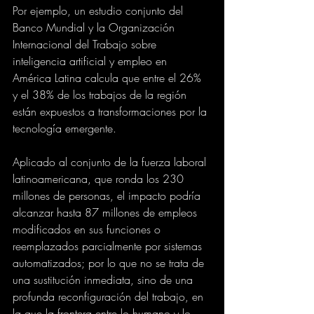
Por ejemplo, un estudio conjunto del 
Banco Mundial y la Organización 
Internacional del Trabajo sobre 
inteligencia artificial y empleo en 
América Latina calcula que entre el 26% 
y el 38% de los trabajos de la región 
están expuestos a transformaciones por la 
tecnología emergente.
Aplicado al conjunto de la fuerza laboral 
latinoamericana, que ronda los 230 
millones de personas, el impacto podría 
alcanzar hasta 87 millones de empleos 
modificados en sus funciones o 
reemplazados parcialmente por sistemas 
automatizados; por lo que no se trata de 
una sustitución inmediata, sino de una 
profunda reconfiguración del trabajo, en 
la que la frontera entre lo humano y lo 