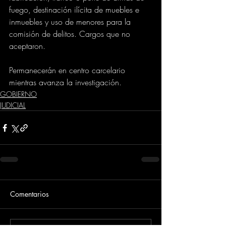
fuego, destinación ilícita de muebles e 
inmuebles y uso de menores para la 
comisión de delitos. Cargos que no 
aceptaron.
Permanecerán en centro carcelario 
mientras avanza la investigación.
GOBIERNO
JUDICIAL
Comentarios