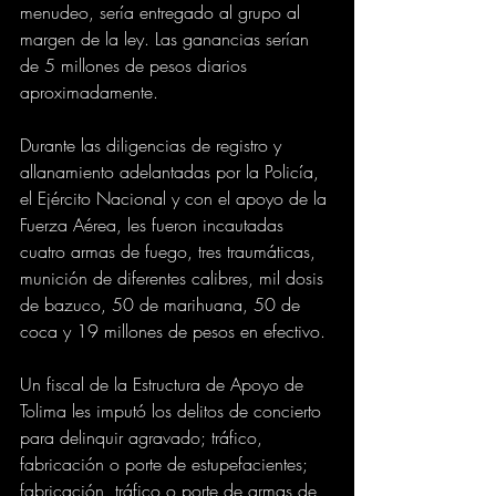
menudeo, sería entregado al grupo al 
margen de la ley. Las ganancias serían 
de 5 millones de pesos diarios 
aproximadamente.
Durante las diligencias de registro y 
allanamiento adelantadas por la Policía, 
el Ejército Nacional y con el apoyo de la 
Fuerza Aérea, les fueron incautadas 
cuatro armas de fuego, tres traumáticas, 
munición de diferentes calibres, mil dosis 
de bazuco, 50 de marihuana, 50 de 
coca y 19 millones de pesos en efectivo.
Un fiscal de la Estructura de Apoyo de 
Tolima les imputó los delitos de concierto 
para delinquir agravado; tráfico, 
fabricación o porte de estupefacientes; 
fabricación, tráfico o porte de armas de 