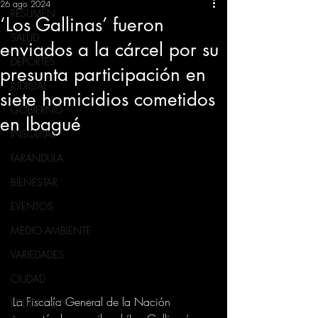
26 ago 2024
RESUMEN
‘Los Gallinas’ fueron
SALUD
enviados a la cárcel por su
DEPORTES
presunta participación en
JUDICIAL
siete homicidios cometidos
GOBIERNO
en Ibagué
INSÓLITAS
FARANDULA
BIENESTAR
EVENTOS
MEDIO AMBIENTE
VARIEDADES
CIUDAD
La Fiscalía General de la Nación 
EDUCACION