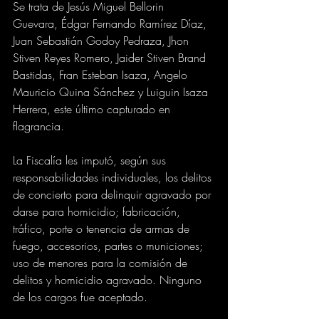
Se trata de Jesús Miguel Bellorin 
Guevara, Édgar Fernando Ramírez Díaz, 
Juan Sebastián Godoy Pedraza, Jhon 
Stiven Reyes Romero, Jaider Stiven Brand 
Bastidas, Fran Esteban Isaza, Angelo 
Mauricio Quina Sánchez y Luiguin Isaza 
Herrera, este último capturado en 
flagrancia.
La Fiscalía les imputó, según sus 
responsabilidades individuales, los delitos 
de concierto para delinquir agravado por 
darse para homicidio; fabricación, 
tráfico, porte o tenencia de armas de 
fuego, accesorios, partes o municiones; 
uso de menores para la comisión de 
delitos y homicidio agravado. Ninguno 
de los cargos fue aceptado.