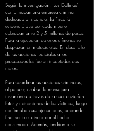
Según la investigación, ‘Los Gallinas’ 
conformaban una empresa criminal 
dedicada al sicariato. La Fiscalía 
evidenció que por cada muerte 
cobraban entre 2 y 5 millones de pesos. 
Para la ejecución de estos crímenes se 
desplazan en motocicletas. En desarrollo 
de las acciones judiciales a los 
procesados les fueron incautadas dos 
motos.
Para coordinar las acciones criminales, 
al parecer, usaban la mensajería 
instantánea a través de la cual enviarían 
fotos y ubicaciones de las víctimas, luego 
confirmaban sus ejecuciones, cobrando 
finalmente el dinero por el hecho 
consumado. Además, tendrían a su 