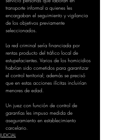
servicio personas que laboran en 
transporte informal a quienes les 
encargaban el seguimiento y vigilancia 
de los objetivos previamente 
seleccionados.
La red criminal sería financiada por 
rentas producto del tráfico local de 
estupefacientes. Varios de los homicidios 
habrían sido cometidos para garantizar 
el control territorial; además se precisó 
que en estas acciones ilícitas incluirían 
menores de edad.
Un juez con función de control de 
garantías les impuso medida de 
aseguramiento en establecimiento 
carcelario.
JUDICIAL