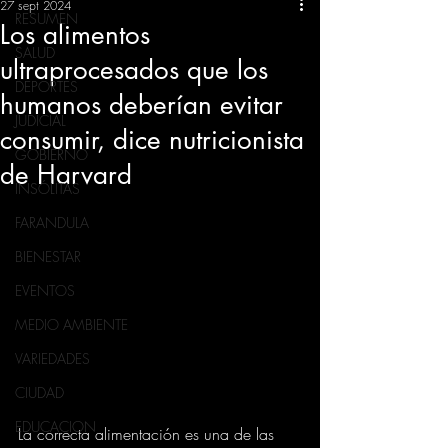
27 sept 2024
RESUMEN
Los alimentos
SALUD
ultraprocesados que los
DEPORTES
humanos deberían evitar
JUDICIAL
consumir, dice nutricionista
GOBIERNO
de Harvard
INSÓLITAS
FARANDULA
BIENESTAR
EVENTOS
MEDIO AMBIENTE
VARIEDADES
CIUDAD
EDUCACION
La correcta alimentación es una de las 