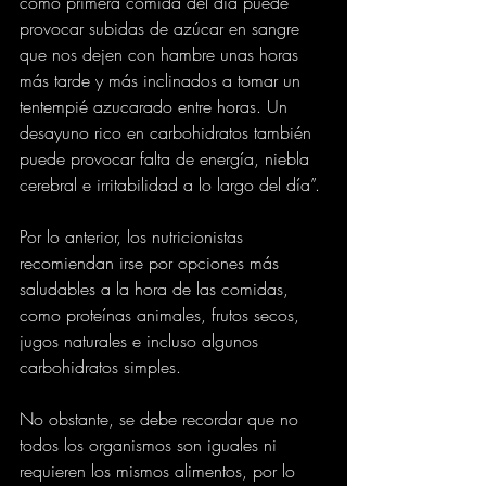
como primera comida del día puede 
provocar subidas de azúcar en sangre 
que nos dejen con hambre unas horas 
más tarde y más inclinados a tomar un 
tentempié azucarado entre horas. Un 
desayuno rico en carbohidratos también 
puede provocar falta de energía, niebla 
cerebral e irritabilidad a lo largo del día”.
Por lo anterior, los nutricionistas 
recomiendan irse por opciones más 
saludables a la hora de las comidas, 
como proteínas animales, frutos secos, 
jugos naturales e incluso algunos 
carbohidratos simples.
No obstante, se debe recordar que no 
todos los organismos son iguales ni 
requieren los mismos alimentos, por lo 