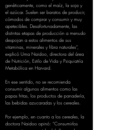
genéticamente, como el maíz, la soja y 
el azúcar. Suelen ser baratos de producir, 
cómodos de comprar y consumir y muy 
apetecibles. Desafortunadamente, las 
distintas etapas de producción a menudo 
despojan a estos alimentos de sus 
vitaminas, minerales y fibra naturales”, 
explicó Uma Naidoo, directora del área 
de Nutrición, Estilo de Vida y Psiquiatría 
Metabólica en Harvard.
En ese sentido, no se recomienda 
consumir algunos alimentos como las 
papas fritas, los productos de panadería, 
las bebidas azucaradas y los cereales.
Por ejemplo, en cuanto a los cereales, la 
doctora Naidoo opinó: “Consumirlos 