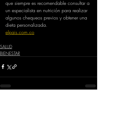
que siempre es recomendable consultar a 
un especialista en nutrición para realizar 
algunos chequeos previos y obtener una 
dieta personalizada.
elpais.com.co
SALUD
BIENESTAR
Comentarios
Escribir un comentario...