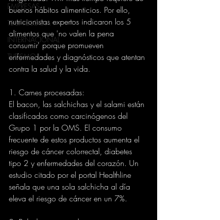
EMPRESAS
buenos hábitos alimenticios. Por ello, 
nutricionistas expertos indicaron los 5 
TECNOLOGIA
alimentos que 'no valen la pena 
INTERNACIONAL
consumir' porque promueven 
TURISMO
enfermedades y diagnósticos que atentan 
contra la salud y la vida.
1. Carnes procesadas:
El bacon, las salchichas y el salami están 
clasificados como carcinógenos del 
Grupo 1 por la OMS. El consumo 
frecuente de estos productos aumenta el 
riesgo de cáncer colorrectal, diabetes 
tipo 2 y enfermedades del corazón. Un 
estudio citado por el portal Healthline 
señala que una sola salchicha al día 
eleva el riesgo de cáncer en un 7%.