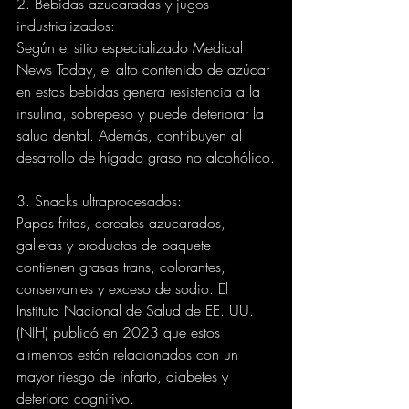
2. Bebidas azucaradas y jugos 
industrializados:
Según el sitio especializado Medical 
News Today, el alto contenido de azúcar 
en estas bebidas genera resistencia a la 
insulina, sobrepeso y puede deteriorar la 
salud dental. Además, contribuyen al 
desarrollo de hígado graso no alcohólico.
3. Snacks ultraprocesados:
Papas fritas, cereales azucarados, 
galletas y productos de paquete 
contienen grasas trans, colorantes, 
conservantes y exceso de sodio. El 
Instituto Nacional de Salud de EE. UU. 
(NIH) publicó en 2023 que estos 
alimentos están relacionados con un 
mayor riesgo de infarto, diabetes y 
deterioro cognitivo.