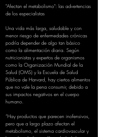
"Afectan el metabolismo": las advertencias 
de los especialistas
Una vida más larga, saludable y con 
menor riesgo de enfermedades crónicas 
podría depender de algo tan básico 
como la alimentación diaria. Según 
nutricionistas y expertos de organismos 
como la Organización Mundial de la 
Salud (OMS) y la Escuela de Salud 
Pública de Harvard, hay ciertos alimentos 
que no vale la pena consumir, debido a 
sus impactos negativos en el cuerpo 
humano.
“Hay productos que parecen inofensivos, 
pero que a largo plazo afectan el 
metabolismo, el sistema cardiovascular y 