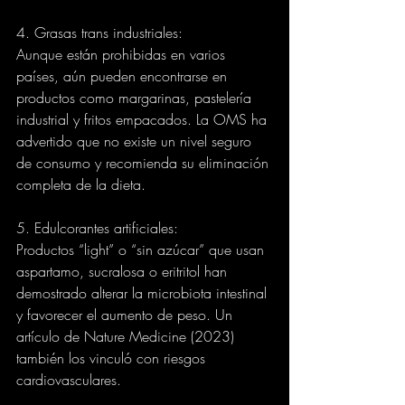
4. Grasas trans industriales:
Aunque están prohibidas en varios 
países, aún pueden encontrarse en 
productos como margarinas, pastelería 
industrial y fritos empacados. La OMS ha 
advertido que no existe un nivel seguro 
de consumo y recomienda su eliminación 
completa de la dieta.
5. Edulcorantes artificiales:
Productos “light” o “sin azúcar” que usan 
aspartamo, sucralosa o eritritol han 
demostrado alterar la microbiota intestinal 
y favorecer el aumento de peso. Un 
artículo de Nature Medicine (2023) 
también los vinculó con riesgos 
cardiovasculares.