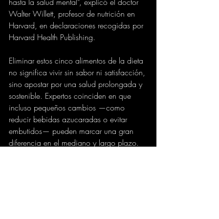
hasta la salud mental”, explicó el doctor 
Walter Willett, profesor de nutrición en 
Harvard, en declaraciones recogidas por 
Harvard Health Publishing.
Eliminar estos cinco alimentos de la dieta 
no significa vivir sin sabor ni satisfacción, 
sino apostar por una salud prolongada y 
sostenible. Expertos coinciden en que 
incluso pequeños cambios —como 
reducir bebidas azucaradas o evitar 
embutidos— pueden marcar una gran 
diferencia en el mediano y largo plazo.
portafolio.co
SALUD
BIENESTAR