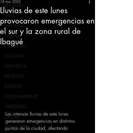
18 mar 2025
RESUMEN
Lluvias de este lunes
SALUD
provocaron emergencias en
DEPORTES
el sur y la zona rural de
JUDICIAL
Ibagué
GOBIERNO
INSÓLITAS
FARANDULA
BIENESTAR
EVENTOS
MEDIO AMBIENTE
VARIEDADES
Las intensas lluvias de este lunes 
CIUDAD
generaron emergencias en distintos 
EDUCACION
puntos de la ciudad, afectando 