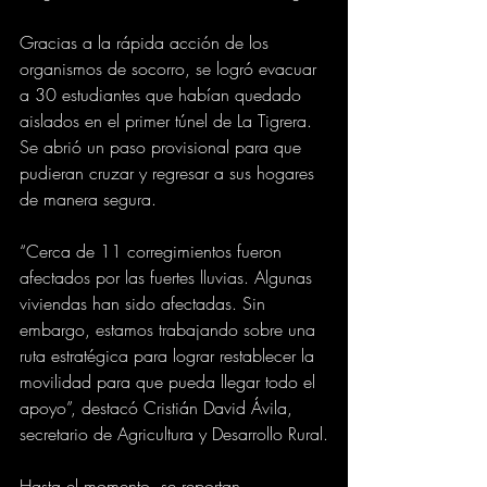
Gracias a la rápida acción de los 
organismos de socorro, se logró evacuar 
a 30 estudiantes que habían quedado 
aislados en el primer túnel de La Tigrera. 
Se abrió un paso provisional para que 
pudieran cruzar y regresar a sus hogares 
de manera segura.  
“Cerca de 11 corregimientos fueron 
afectados por las fuertes lluvias. Algunas 
viviendas han sido afectadas. Sin 
embargo, estamos trabajando sobre una 
ruta estratégica para lograr restablecer la 
movilidad para que pueda llegar todo el 
apoyo”, destacó Cristián David Ávila, 
secretario de Agricultura y Desarrollo Rural.
Hasta el momento, se reportan 