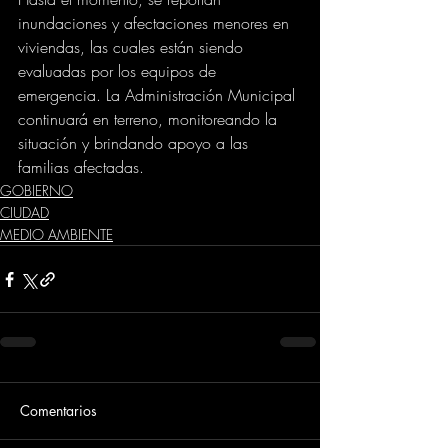
inundaciones y afectaciones menores en 
viviendas, las cuales están siendo 
evaluadas por los equipos de 
emergencia. La Administración Municipal 
continuará en terreno, monitoreando la 
situación y brindando apoyo a las 
familias afectadas.
GOBIERNO
CIUDAD
MEDIO AMBIENTE
Comentarios