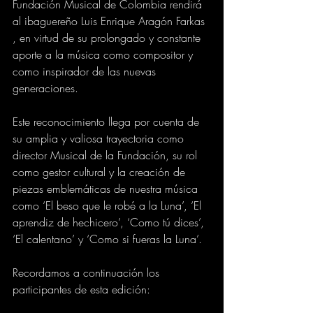
Fundación Musical de Colombia rendirá 
al ibaguereño Luis Enrique Aragón Farkas 
, en virtud de su prolongado y constante 
aporte a la música como compositor y 
como inspirador de las nuevas 
generaciones.
Este reconocimiento llega por cuenta de 
su amplia y valiosa trayectoria como 
director Musical de la Fundación, su rol 
como gestor cultural y la creación de 
piezas emblemáticas de nuestra música 
como ‘El beso que le robé a la Luna’, ‘El 
aprendiz de hechicero’, ‘Como tú dices’, 
‘El calentano’ y ‘Como si fueras la Luna’.
Recordamos a continuación los 
participantes de esta edición: