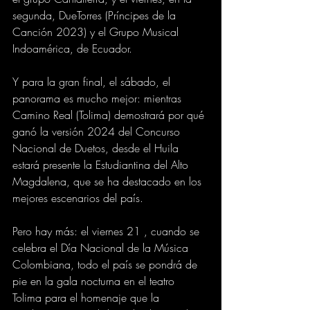
segunda, DueTorres (Príncipes de la 
Canción 2023) y el Grupo Musical 
Indoamérica, de Ecuador.
Y para la gran final, el sábado, el 
panorama es mucho mejor: mientras 
Camino Real (Tolima) demostrará por qué 
ganó la versión 2024 del Concurso 
Nacional de Duetos, desde el Huila 
estará presente la Estudiantina del Alto 
Magdalena, que se ha destacado en los 
mejores escenarios del país.
Pero hay más: el viernes 21 , cuando se 
celebra el Día Nacional de la Música 
Colombiana, todo el país se pondrá de 
pie en la gala nocturna en el teatro 
Tolima para el homenaje que la 