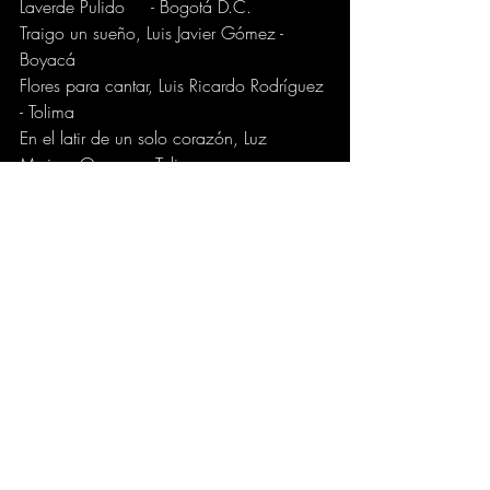
Laverde Pulido	- Bogotá D.C.
Traigo un sueño, Luis Javier Gómez - 
Boyacá
Flores para cantar, Luis Ricardo Rodríguez 
- Tolima
En el latir de un solo corazón, Luz 
Myriam Ocampo- Tolima
Quiero cantarle a la paz, María Isabel 
Mejía - Valle del Cauca
Clamor por la paz, Orlando Rey Mariño - 
Santander
Clamor de patria, Víctor Hugo Reina – 
Huila
El bono de apoyo para acceder a estas 
galas puede ser adquirido en las oficinas 
de la Fundación (calle 12 con carrera 
Tercera, segundo piso del Edificio 
Kokoriko), o marcando a la línea 310 