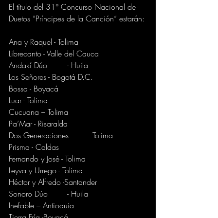
El título del 31° Concurso Nacional de 
Duetos “Príncipes de la Canción” estarán:
Ana y Raquel - Tolima	
Librecanto - Valle del Cauca
Andakí Dúo	- Huila
Los Señores - Bogotá D.C.
Bossa - Boyacá	
Luar - Tolima
Cucuana – Tolima
Pa’Mar - Risaralda
Dos Generaciones	 - Tolima
Prisma - Caldas
Fernando y José - Tolima	
Leyva y Urrego - Tolima
Héctor y Alfredo -Santander	
Sonoro Dúo	- Huila
Inefable – Antioquia
Tierra Fría -Boyacá