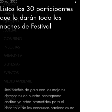
20 mar 2025
RESUMEN
Listos los 30 participantes
SALUD
que lo darán todo las
DEPORTES
noches de Festival
JUDICIAL
GOBIERNO
INSÓLITAS
FARANDULA
BIENESTAR
EVENTOS
MEDIO AMBIENTE
Tres noches de gala con los mejores 
VARIEDADES
defensores de nuestro pentagrama 
CIUDAD
andino ya están prometidas para el 
EDUCACION
desarrollo de los concursos nacionales de 