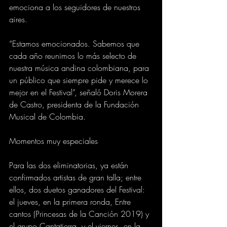
emociona a los seguidores de nuestros 
aires.
“Estamos emocionados. Sabemos que 
cada año reunimos lo más selecto de 
nuestra música andina colombiana, para 
un público que siempre pide y merece lo 
mejor en el Festival”, señaló Doris Morera 
de Castro, presidenta de la Fundación 
Musical de Colombia.
Momentos muy especiales
Para las dos eliminatorias, ya están 
confirmados artistas de gran talla; entre 
ellos, dos duetos ganadores del Festival: 
el jueves, en la primera ronda, Entre 
cantos (Princesas de la Canción 2019) y 
el grupo Cantatierra, y el viernes, en la 