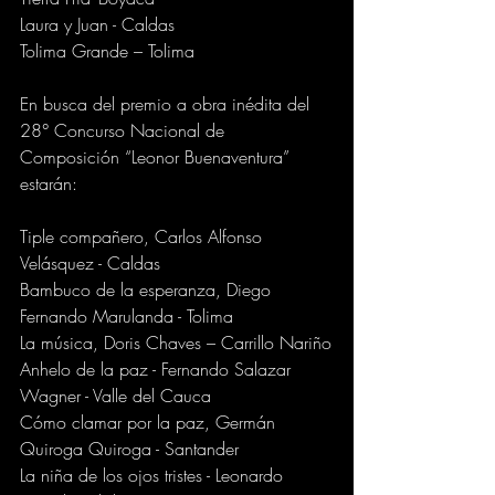
Laura y Juan - Caldas	
Tolima Grande – Tolima
En busca del premio a obra inédita del 
28° Concurso Nacional de 
Composición “Leonor Buenaventura” 
estarán:
Tiple compañero, Carlos Alfonso 
Velásquez - Caldas
Bambuco de la esperanza, Diego 
Fernando Marulanda - Tolima
La música, Doris Chaves – Carrillo Nariño
Anhelo de la paz - Fernando Salazar 
Wagner - Valle del Cauca
Cómo clamar por la paz, Germán 
Quiroga Quiroga - Santander
La niña de los ojos tristes - Leonardo 