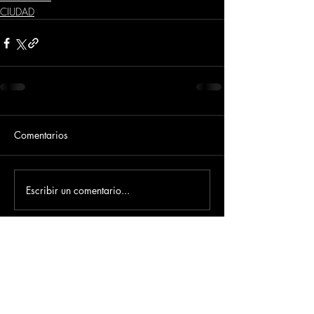
CIUDAD
Comentarios
Escribir un comentario...
Dirección
​Carrera 3 # 12 - 36
C.C. Pasaje Real Piso 8
Ibague, Tolima