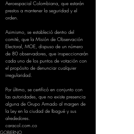
Aeroespacial Colombiana, que estarán 
prestos a mantener la seguridad y el 
orden.
Asimismo, se estableció dentro del 
comité, que la Misión de Observación 
Electoral, MOE, dispuso de un número 
de 80 observadores, que inspeccionarán 
cada uno de los puntos de votación con 
el propósito de denunciar cualquier 
irregularidad.
Por último, se certificó en conjunto con 
las autoridades, que no existe presencia 
alguna de Grupo Armado al margen de 
la Ley en la ciudad de Ibagué y sus 
alrededores.
caracol.com.co
GOBIERNO