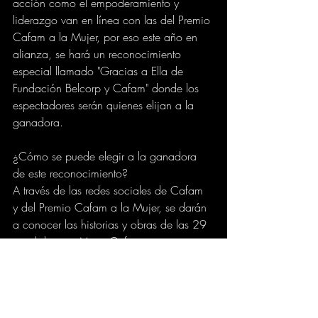
acción como el empoderamiento y 
liderazgo van en línea con las del Premio 
Cafam a la Mujer, por eso este año en 
alianza, se hará un reconocimiento 
especial llamado "Gracias a Ella de 
Fundación Belcorp y Cafam" donde los 
espectadores serán quienes elijan a la 
ganadora. 
¿Cómo se puede elegir a la ganadora 
de este reconocimiento? 
A través de las redes sociales de Cafam 
y del Premio Cafam a la Mujer, se darán 
a conocer las historias y obras de las 29 
candidatas a Mujer Cafam.  
Para votar por la candidata favorita y 
brindarle apoyo al trabajo que realiza, la 
audiencia deberá ingresar a 
www.premiomujer.cafam.com.co
 y votar, 