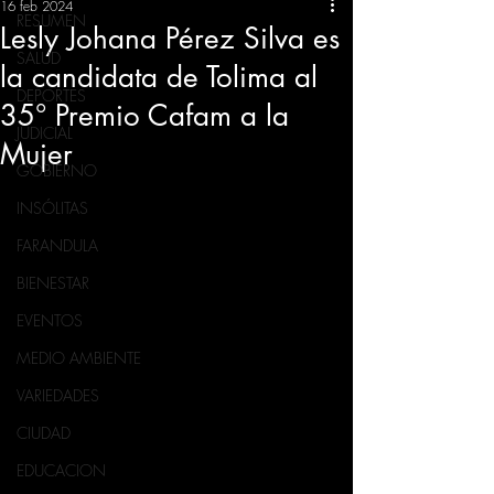
16 feb 2024
RESUMEN
Lesly Johana Pérez Silva es
SALUD
la candidata de Tolima al
DEPORTES
35° Premio Cafam a la
JUDICIAL
Mujer
GOBIERNO
INSÓLITAS
FARANDULA
BIENESTAR
EVENTOS
MEDIO AMBIENTE
VARIEDADES
CIUDAD
EDUCACION