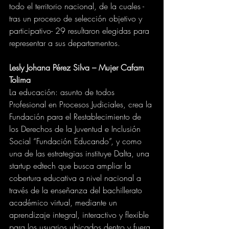
todo el territorio nacional, de la cuales -
tras un proceso de selección objetivo y 
participativo- 29 resultaron elegidas para 
representar a sus departamentos. 
Lesly Johana Pérez Silva – Mujer Cafam 
Tolima
La educación: asunto de todos
Profesional en Procesos Judiciales, crea la 
Fundación para el Restablecimiento de 
los Derechos de la Juventud e Inclusión 
Social “Fundación Educando”, y como 
una de las estrategias instituye Dalta, una 
startup edtech que busca ampliar la 
cobertura educativa a nivel nacional a 
través de la enseñanza del bachillerato 
académico virtual, mediante un 
aprendizaje integral, interactivo y flexible 
para los usuarios ubicados dentro y fuera 