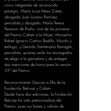
cinco integrantes de reconocido 
prestigio, María Luisa Mesa Zuleta, 
abogada; Juan Lozano Ramírez, 
periodista y abogado; María Teresa 
Peresson de Riaño, una de las pioneras 
del Premio Cafam a la Mujer; Monseñor 
Rafael Ignacio Cotrino Badillo, filósofo y 
teólogo; y Germán Santamaría Barragán, 
periodista, quienes serán los encargados 
de elegir a la ganadora y de entregar 
dos menciones de honor para la versión 
35° del Premio.
Reconocimiento Gracias a Ella de la 
Fundación Belcorp y Cafam 
Desde hace dos ediciones, la Fundación 
Belcorp ha sido patrocinadora del 
Premio, pues sus bases y valores de 