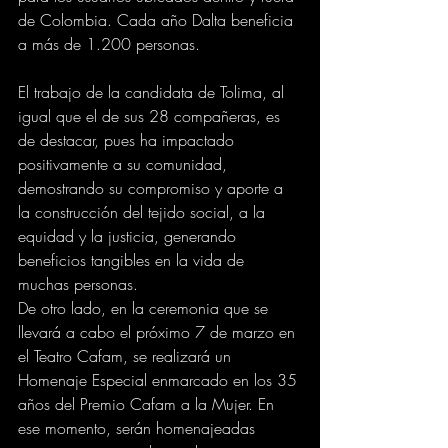
de Colombia. Cada año Dalta beneficia 
a más de 1.200 personas.
El trabajo de la candidata de Tolima, al 
igual que el de sus 28 compañeras, es 
de destacar, pues ha impactado 
positivamente a su comunidad, 
demostrando su compromiso y aporte a 
la construcción del tejido social, a la 
equidad y la justicia, generando 
beneficios tangibles en la vida de 
muchas personas. 
De otro lado, en la ceremonia que se 
llevará a cabo el próximo 7 de marzo en 
el Teatro Cafam, se realizará un 
Homenaje Especial enmarcado en los 35 
años del Premio Cafam a la Mujer. En 
ese momento, serán homenajeadas 