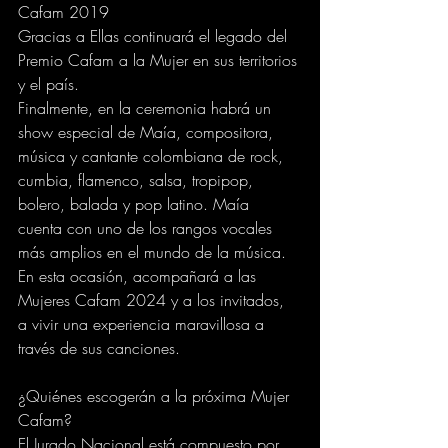
Cafam 2019
Gracias a Ellas continuará el legado del 
Premio Cafam a la Mujer en sus territorios 
y el país.
Finalmente, en la ceremonia habrá un 
show especial de Maía, compositora, 
música y cantante colombiana de rock, 
cumbia, flamenco, salsa, tropipop, 
bolero, balada y pop latino. Maía 
cuenta con uno de los rangos vocales 
más amplios en el mundo de la música. 
En esta ocasión, acompañará a las 
Mujeres Cafam 2024 y a los invitados, 
a vivir una experiencia maravillosa a 
través de sus canciones. 
¿Quiénes escogerán a la próxima Mujer 
Cafam?
El Jurado Nacional está compuesto por 