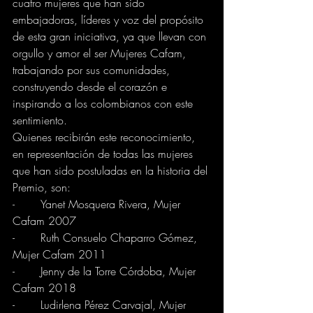
cuatro mujeres que han sido 
embajadoras, líderes y voz del propósito 
de esta gran iniciativa, ya que llevan con 
orgullo y amor el ser Mujeres Cafam, 
trabajando por sus comunidades, 
construyendo desde el corazón e 
inspirando a los colombianos con este 
sentimiento. 
Quienes recibirán este reconocimiento, 
en representación de todas las mujeres 
que han sido postuladas en la historia del 
Premio, son: 
-	Yanet Mosquera Rivera, Mujer 
Cafam 2007
-	Ruth Consuelo Chaparro Gómez, 
Mujer Cafam 2011
-	Jenny de la Torre Córdoba, Mujer 
Cafam 2018
-	Ludirlena Pérez Carvajal, Mujer 