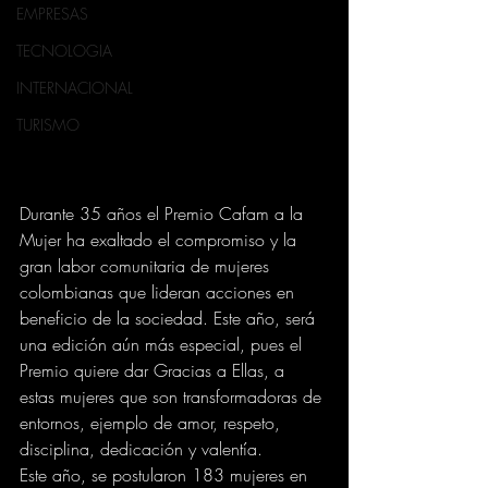
EMPRESAS
TECNOLOGIA
INTERNACIONAL
TURISMO
Durante 35 años el Premio Cafam a la 
Mujer ha exaltado el compromiso y la 
gran labor comunitaria de mujeres 
colombianas que lideran acciones en 
beneficio de la sociedad. Este año, será 
una edición aún más especial, pues el 
Premio quiere dar Gracias a Ellas, a 
estas mujeres que son transformadoras de 
entornos, ejemplo de amor, respeto, 
disciplina, dedicación y valentía. 
Este año, se postularon 183 mujeres en 