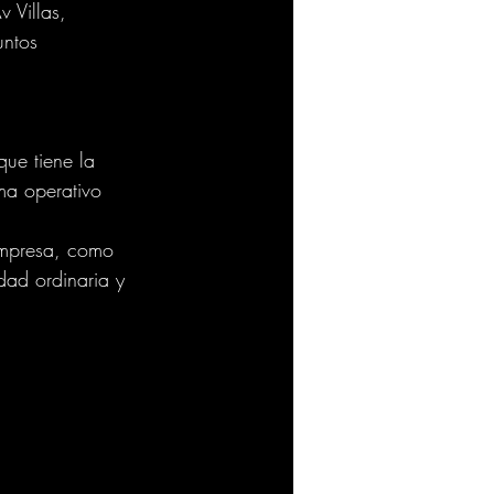
 Villas, 
untos 
que tiene la 
ma operativo 
 empresa, como 
dad ordinaria y 