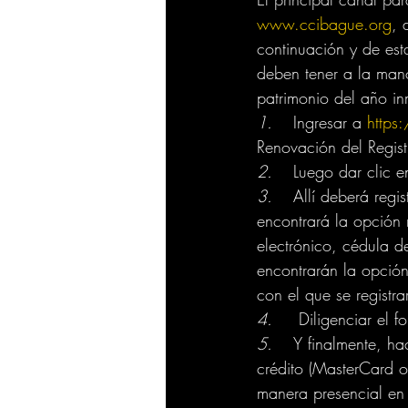
www.ccibague.org
, 
continuación y de est
deben tener a la mano
patrimonio del año in
1.
	Ingresar a 
https
Renovación del Regist
2.
	Luego dar clic 
3.
	Allí deberá registrarse en la plataforma del SII, si no está registrado en la plataforma 
encontrará la opción r
electrónico, cédula d
encontrarán la opción
con el que se registra
4.
	 Diligenciar el 
5.
	Y finalmente, hacer el pago en línea a través de PSE - Pagos Seguros en Línea, tarjetas de 
crédito (MasterCard o
manera presencial en 