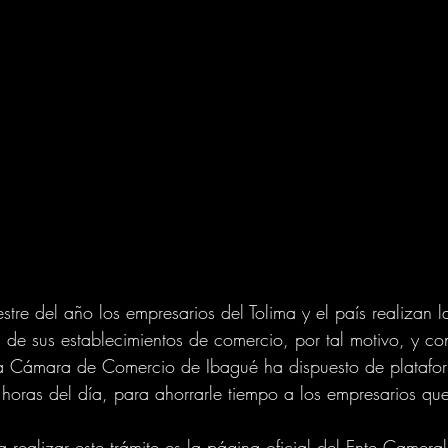
estre del año los empresarios del Tolima y el país realizan 
 de sus establecimientos de comercio, por tal motivo, y con
e, la Cámara de Comercio de Ibagué ha dispuesto de platafor
horas del día, para ahorrarle tiempo a los empresarios que
a realizar este trámite es la página oficial del Ente Cameral