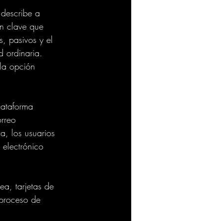
 describe a 
ón clave que 
, pasivos y el 
d ordinaria. 
 la opción 
orreo 
a, los usuarios 
electrónico 
 proceso de 