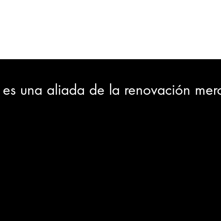
ORTES
JUDICIAL
GOBIERNO
INSÓLITAS
MEDIO AMBIENTE
VARIEDADES
CIUDAD
 es una aliada de la renovación merc
GIA
INTERNACIONAL
TURISMO