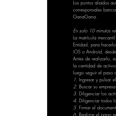
Los puntos aliados au
corresponsales bancar
GanaGana.
En solo 10 minutos ren
La matrícula mercanti
Entidad, para hacerlo
iOS o Android, desde 
Antes de realizarlo, 
la cantidad de activo
luego seguir el paso 
1.
 Ingresar y pulsar 
2.
 Buscar su empresa 
3.
 Diligenciar los ac
4.
 Diligenciar todos 
5.
 Firmar el document
6.
 Realizar el pago e