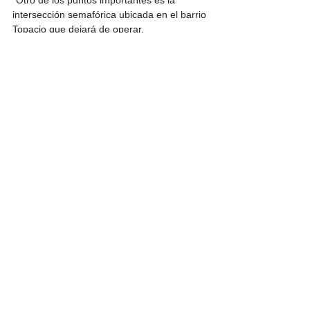
“Otro de los puntos importantes es la 
intersección semafórica ubicada en el barrio 
Topacio que dejará de operar, 
redireccionando los esfuerzos y la atención 
hacia este nuevo y estratégico cruce en la 
Calle 103”, mencionó. 
Se espera que, en las próximas semanas, 
se inicie el proceso de implementación y 
una fase de socialización con los residentes 
y usuarios de la vía, previo al 
establecimiento definitivo de las maniobras 
de tránsito permitidas.
GOBIERNO
CIUDAD