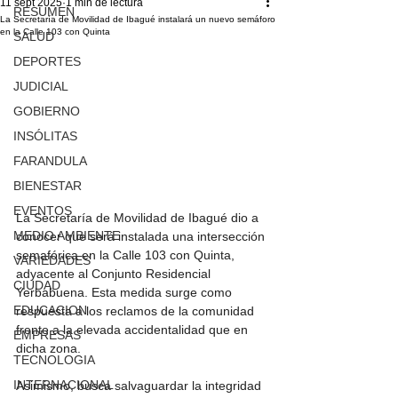
11 sept 2025
1 min de lectura
RESUMEN
La Secretaría de Movilidad de Ibagué instalará un nuevo semáforo
en la Calle 103 con Quinta
SALUD
DEPORTES
JUDICIAL
GOBIERNO
INSÓLITAS
FARANDULA
BIENESTAR
EVENTOS
La Secretaría de Movilidad de Ibagué dio a 
MEDIO AMBIENTE
conocer que será instalada una intersección 
semafórica en la Calle 103 con Quinta, 
VARIEDADES
adyacente al Conjunto Residencial 
CIUDAD
Yerbabuena. Esta medida surge como 
EDUCACION
respuesta a los reclamos de la comunidad 
frente a la elevada accidentalidad que en 
EMPRESAS
dicha zona. 
TECNOLOGIA
INTERNACIONAL
Asimismo, busca salvaguardar la integridad 