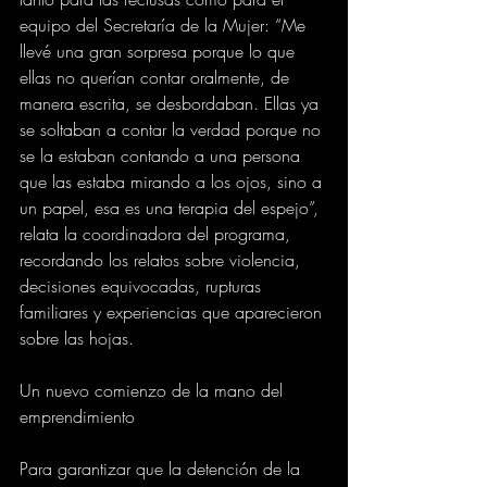
equipo del Secretaría de la Mujer: “Me 
llevé una gran sorpresa porque lo que 
ellas no querían contar oralmente, de 
manera escrita, se desbordaban. Ellas ya 
se soltaban a contar la verdad porque no 
se la estaban contando a una persona 
que las estaba mirando a los ojos, sino a 
un papel, esa es una terapia del espejo”, 
relata la coordinadora del programa, 
recordando los relatos sobre violencia, 
decisiones equivocadas, rupturas 
familiares y experiencias que aparecieron 
sobre las hojas. 
Un nuevo comienzo de la mano del 
emprendimiento
Para garantizar que la detención de la 