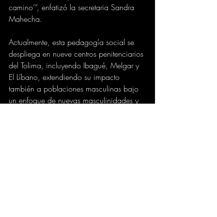
camino’”, enfatizó la secretaria Sandra 
Mahecha.
Actualmente, esta pedagogía social se 
despliega en nueve centros penitenciarios 
del Tolima, incluyendo Ibagué, Melgar y 
El Líbano, extendiendo su impacto 
también a poblaciones masculinas bajo 
un enfoque de nuevas masculinidades y 
equidad. Con estas acciones, el 
Gobierno Departamental contribuye al 
proceso desarrollado por instituciones del 
estado, para cumplir con las metas de 
seguridad ciudadana y justicia social 
trazadas en el Plan de Desarrollo y la 
Política Pública de la Mujer.
GOBIERNO
BIENESTAR