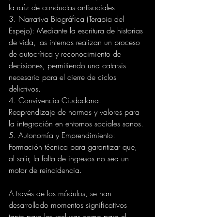
la raíz de conductas antisociales.
3. Narrativa Biográfica (Terapia del 
Espejo): Mediante la escritura de historias 
de vida, las internas realizan un proceso 
de autocrítica y reconocimiento de 
decisiones, permitiendo una catarsis 
necesaria para el cierre de ciclos 
delictivos.
4. Convivencia Ciudadana: 
Reaprendizaje de normas y valores para 
la integración en entornos sociales sanos.
5. Autonomía y Emprendimiento: 
Formación técnica para garantizar que, 
al salir, la falta de ingresos no sea un 
motor de reincidencia.
A través de los módulos, se han 
desarrollado momentos significativos 
tanto para las reclusas como para el 