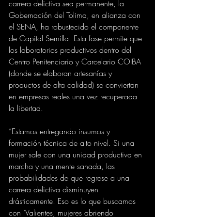
carrera delictiva sea permanente, la 
Gobernación del Tolima, en alianza con 
el SENA, ha robustecido el componente 
de Capital Semilla. Esta fase permite que 
los laboratorios productivos dentro del 
Centro Penitenciario y Carcelario COIBA 
(donde se elaboran artesanías y 
productos de alta calidad) se conviertan 
en empresas reales una vez recuperada 
la libertad.
“Estamos entregando insumos y 
formación técnica de alto nivel. Si una 
mujer sale con una unidad productiva en 
marcha y una mente sanada, las 
probabilidades de que regrese a una 
carrera delictiva disminuyen 
drásticamente. Eso es lo que buscamos 
con ‘Valientes, mujeres abriendo 