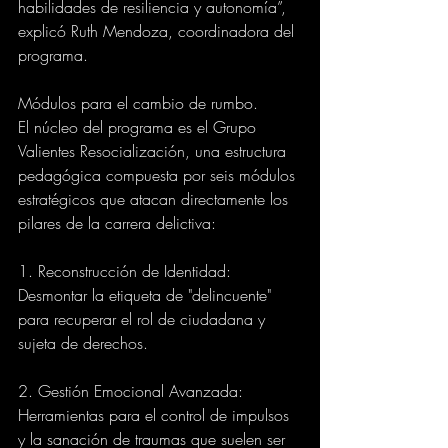
habilidades de resiliencia y autonomía”, 
explicó Ruth Mendoza, coordinadora del 
programa.
Módulos para el cambio de rumbo.
El núcleo del programa es el Grupo 
Valientes Resocialización, una estructura 
pedagógica compuesta por seis módulos 
estratégicos que atacan directamente los 
pilares de la carrera delictiva:
1. Reconstrucción de Identidad: 
Desmontar la etiqueta de "delincuente" 
para recuperar el rol de ciudadana y 
sujeta de derechos.
2. Gestión Emocional Avanzada: 
Herramientas para el control de impulsos 
y la sanación de traumas que suelen ser 