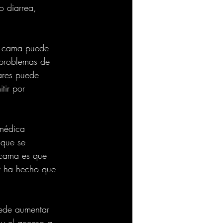
o diarrea, 
la cama puede 
problemas de 
lares puede 
tir por 
 médica 
 que se 
 cama es que 
ar ha hecho que 
ede aumentar 
s y el acceso a 