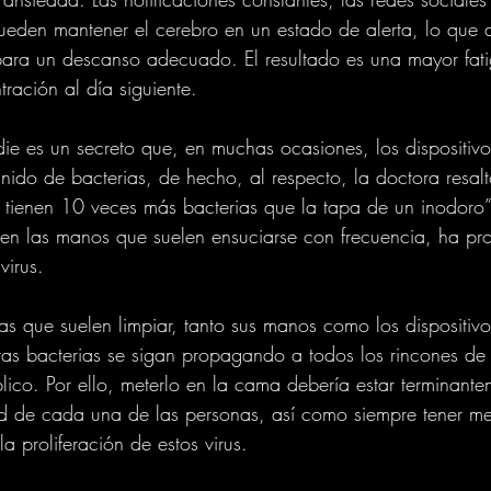
ueden mantener el cerebro en un estado de alerta, lo que di
 para un descanso adecuado. El resultado es una mayor fat
ación al día siguiente.
die es un secreto que, en muchas ocasiones, los dispositiv
ido de bacterias, de hecho, al respecto, la doctora resal
es tienen 10 veces más bacterias que la tapa de un inodoro”
, en las manos que suelen ensuciarse con frecuencia, ha pr
virus.
s que suelen limpiar, tanto sus manos como los dispositivo
estas bacterias se sigan propagando a todos los rincones de
lico. Por ello, meterlo en la cama debería estar terminante
lud de cada una de las personas, así como siempre tener m
la proliferación de estos virus.