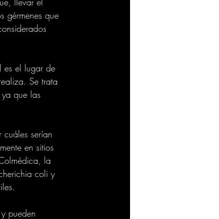
e, llevar el 
los gérmenes que 
considerados 
 es el lugar de 
ealiza. Se trata 
 ya que las 
cuáles serían 
mente en sitios 
Colmédica, la 
herichia coli y 
les.
l y pueden 