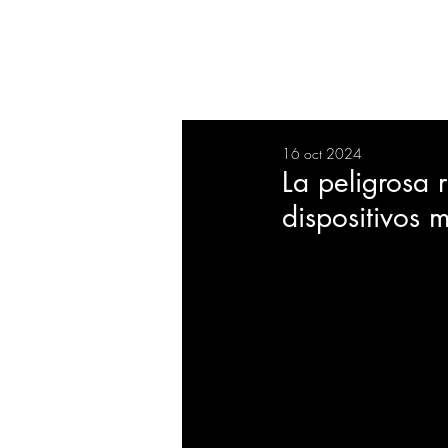
RESUMEN
SALUD
DEP
16 oct 2024
BIENESTAR
EVENTOS
La peligrosa 
dispositivos 
EMPRESAS
TECNOLO