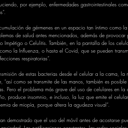
duciendo, por ejemplo, enfermedades gastrointestinales com
s”.
a acumulación de gérmenes en un espacio tan íntimo como 
blemas de salud antes mencionados, además de provocar 
o Impétigo o Celulitis. También, en la pantalla de los celu
como la Influenza, o hasta el Covid, que se pueden transmi
fecciones respiratorias”.
nsmisión de estas bacterias desde el celular a la cama, la
e, “así como se transmite de las manos, también es posible
as. Pero el problema más grave del uso de celulares en la
ueño, produce insomnio, e incluso, la luz que emite el celul
emia de miopía, porque altera la agudeza visual”.
an demostrado que el uso del móvil antes de acostarse pu
y ansiedad. Las notificaciones constantes, las redes sociale