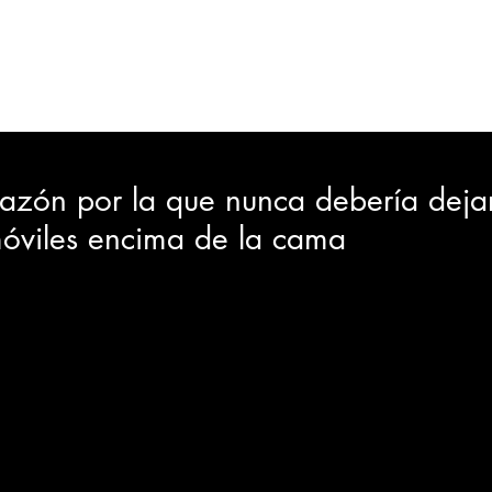
ORTES
JUDICIAL
GOBIERNO
INSÓLITAS
MEDIO AMBIENTE
VARIEDADES
CIUDAD
razón por la que nunca debería dejar
móviles encima de la cama
GIA
INTERNACIONAL
TURISMO