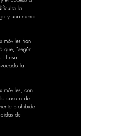
ficulta la 
iga y una menor 
os móviles han 
tó que, “según 
. El uso 
ovocado la 
s móviles, con 
 la casa o de 
mente prohibido 
edidas de 