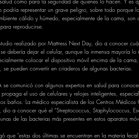
 salud como para la seguridad de quienes lo hacen. Y es qu
o podría representar un grave peligro, sobre todo porque 
ambiente cálido y húmedo, especialmente de la cama, son 
para reproducirse.
udio realizado por Mattress Next Day, dio a conocer cuál
e debería dejar el celular, aunque la inmensa mayoría lo r
ecialmente colocar el dispositivo móvil encima de la cama,
 se pueden convertir en criaderos de algunas bacterias.
se comunicó con algunos expertos en salud para conocer 
propaga el uso de celulares y relojes inteligentes, especial
os baños. La médico especialista de los Centros Médicos 
, dio a conocer qué el “Streptococcus, Staphylococcus, Esc
unas de las bacterias más presentes en estos aparatos móvi
ó que “estas dos últimas se encuentran en la materia feca