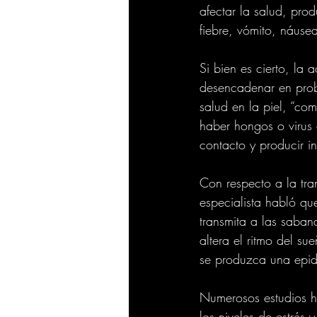
afectar la salud, pro
fiebre, vómito, náusea
Si bien es cierto, l
desencadenar en pro
salud en la piel, “com
haber hongos o virus 
contacto y producir in
Con respecto a la tra
especialista habló qu
transmita a las saban
altera el ritmo del s
se produzca una epid
Numerosos estudios h
los niveles de estrés 