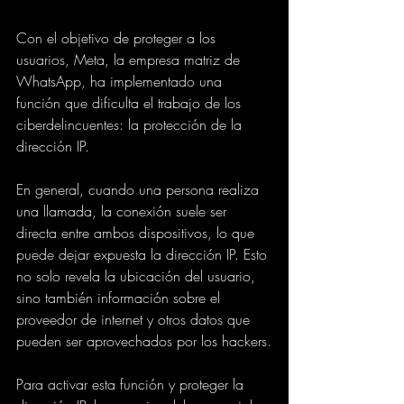
Con el objetivo de proteger a los 
usuarios, Meta, la empresa matriz de 
WhatsApp, ha implementado una 
función que dificulta el trabajo de los 
ciberdelincuentes: la protección de la 
dirección IP.
En general, cuando una persona realiza 
una llamada, la conexión suele ser 
directa entre ambos dispositivos, lo que 
puede dejar expuesta la dirección IP. Esto 
no solo revela la ubicación del usuario, 
sino también información sobre el 
proveedor de internet y otros datos que 
pueden ser aprovechados por los hackers.
Para activar esta función y proteger la 