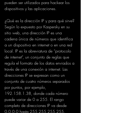
pueden ser utilizados para hackear los 
dispositivos y las aplicaciones.
¿Qué es la dirección IP y para qué sirve?
Según lo expuesto por Kaspersky en su 
sitio web, una dirección IP es una 
cadena única de números que identifica 
a un dispositivo en internet o en una red 
local. IP es la abreviatura de “protocolo 
de internet”, un conjunto de reglas que 
regula el formato de los datos enviados a 
través de una conexión a internet. Las 
direcciones IP se expresan como un 
conjunto de cuatro números separados 
por puntos, por ejemplo, 
192.158.1.38, donde cada número 
puede variar de 0 a 255. El rango 
completo de direcciones IP va desde 
0.0.0.0 hasta 255.255.255.255.