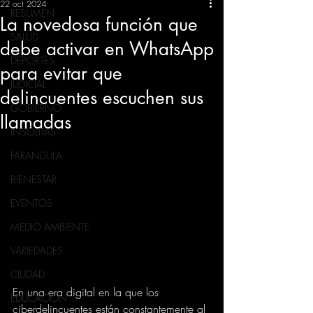
22 oct 2024
RESUMEN
La novedosa función que
SALUD
debe activar en WhatsApp
DEPORTES
para evitar que
JUDICIAL
delincuentes escuchen sus
GOBIERNO
llamadas
INSÓLITAS
FARANDULA
BIENESTAR
EVENTOS
MEDIO AMBIENTE
VARIEDADES
CIUDAD
En una era digital en la que los 
EDUCACION
ciberdelincuentes están constantemente al 