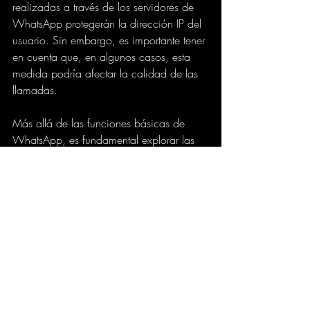
realizadas a través de los servidores de 
WhatsApp protegerán la dirección IP del 
usuario. Sin embargo, es importante tener 
en cuenta que, en algunos casos, esta 
medida podría afectar la calidad de las 
llamadas.
Más allá de las funciones básicas de 
WhatsApp, es fundamental explorar las 
opciones adicionales de privacidad y 
seguridad que ofrece la aplicación, ya 
que estas son esenciales para proteger 
los datos personales y evitar posibles 
rastreos o intentos de acceso no 
autorizado.
semana.com
TECNOLOGIA