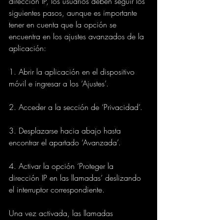
dirección IP, los usuarios deben seguir los 
siguientes pasos, aunque es importante 
tener en cuenta que la opción se 
encuentra en los ajustes avanzados de la 
aplicación:
1. Abrir la aplicación en el dispositivo 
móvil e ingresar a los ‘Ajustes’.
2. Acceder a la sección de ‘Privacidad’.
3. Desplazarse hacia abajo hasta 
encontrar el apartado ‘Avanzada’.
4. Activar la opción ‘Proteger la 
dirección IP en las llamadas’ deslizando 
el interruptor correspondiente.
Una vez activada, las llamadas 