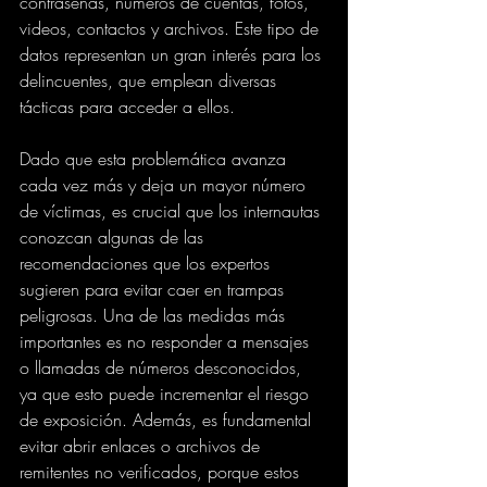
contraseñas, números de cuentas, fotos, 
videos, contactos y archivos. Este tipo de 
datos representan un gran interés para los 
delincuentes, que emplean diversas 
tácticas para acceder a ellos.
Dado que esta problemática avanza 
cada vez más y deja un mayor número 
de víctimas, es crucial que los internautas 
conozcan algunas de las 
recomendaciones que los expertos 
sugieren para evitar caer en trampas 
peligrosas. Una de las medidas más 
importantes es no responder a mensajes 
o llamadas de números desconocidos, 
ya que esto puede incrementar el riesgo 
de exposición. Además, es fundamental 
evitar abrir enlaces o archivos de 
remitentes no verificados, porque estos 