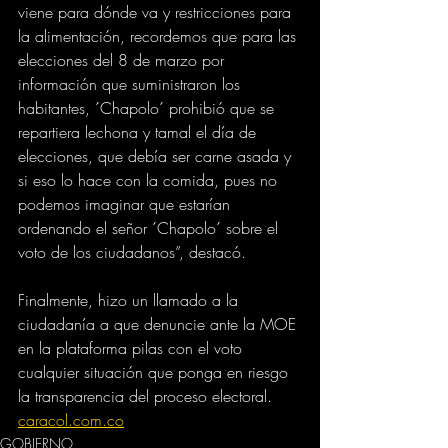
viene para dónde va y restricciones para 
la alimentación, recordemos que para las 
elecciones del 8 de marzo por 
información que suministraron los 
habitantes, ´Chapolo´ prohibió que se 
repartiera lechona y tamal el día de 
elecciones, que debía ser carne asada y 
si eso lo hace con la comida, pues no 
podemos imaginar que estarían 
ordenando el señor ´Chapolo´ sobre el 
voto de los ciudadanos”, destacó.
Finalmente, hizo un llamado a la 
ciudadanía a que denuncie ante la MOE 
en la plataforma pilas con el voto 
cualquier situación que ponga en riesgo 
la transparencia del proceso electoral.
caracol.com.co
GOBIERNO