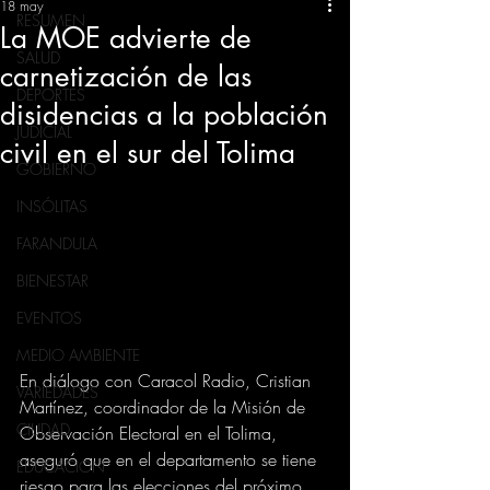
18 may
RESUMEN
La MOE advierte de
SALUD
carnetización de las
DEPORTES
disidencias a la población
JUDICIAL
civil en el sur del Tolima
GOBIERNO
INSÓLITAS
FARANDULA
BIENESTAR
EVENTOS
MEDIO AMBIENTE
En diálogo con Caracol Radio, Cristian 
VARIEDADES
Martínez, coordinador de la Misión de 
CIUDAD
Observación Electoral en el Tolima, 
aseguró que en el departamento se tiene 
EDUCACION
riesgo para las elecciones del próximo 