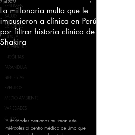
2 jul 2025
RESUMEN
La millonaria multa que le
SALUD
impusieron a clínica en Perú
DEPORTES
por filtrar historia clínica de
JUDICIAL
Shakira
GOBIERNO
INSÓLITAS
FARANDULA
BIENESTAR
EVENTOS
MEDIO AMBIENTE
VARIEDADES
CIUDAD
Autoridades peruanas multaron este 
miércoles al centro médico de Lima que 
EDUCACION
atendió en febrero a la estrella 