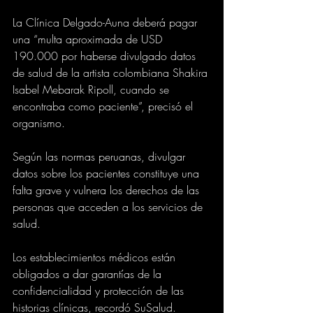
La Clínica Delgado-Auna deberá pagar 
una “multa aproximada de USD 
190.000 por haberse divulgado datos 
de salud de la artista colombiana Shakira 
Isabel Mebarak Ripoll, cuando se 
encontraba como paciente”, precisó el 
organismo.
Según las normas peruanas, divulgar 
datos sobre los pacientes constituye una 
falta grave y vulnera los derechos de las 
personas que acceden a los servicios de 
salud.
Los establecimientos médicos están 
obligados a dar garantías de la 
confidencialidad y protección de las 
historias clínicas, recordó SuSalud.