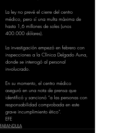
La ley no prevé el cierre del centro 
médico, pero sí una multa máxima de 
hasta 1,6 millones de soles (unos 
400.000 dólares).
La investigación empezó en febrero con 
inspecciones a la Clínica Delgado Auna, 
donde se interrogó al personal 
involucrado.
En su momento, el centro médico 
aseguró en una nota de prensa que 
identificó y sancionó “a las personas con 
responsabilidad comprobada en este 
grave incumplimiento ético”.
EFE
FARANDULA