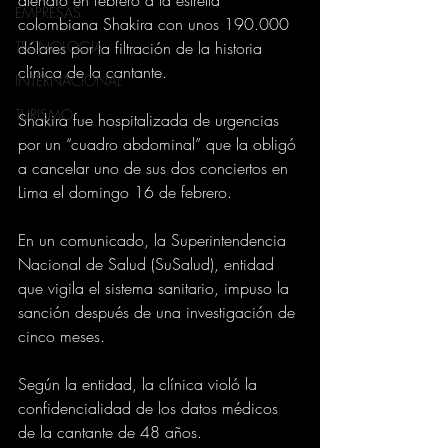
EMPRESAS
colombiana Shakira con unos 190.000 
dólares por la filtración de la historia 
TECNOLOGIA
clínica de la cantante.
INTERNACIONAL
TURISMO
Shakira fue hospitalizada de urgencias 
por un “cuadro abdominal” que la obligó 
a cancelar uno de sus dos conciertos en 
Lima el domingo 16 de febrero.
En un comunicado, la Superintendencia 
Nacional de Salud (SuSalud), entidad 
que vigila el sistema sanitario, impuso la 
sanción después de una investigación de 
cinco meses.
Según la entidad, la clínica violó la 
confidencialidad de los datos médicos 
de la cantante de 48 años.