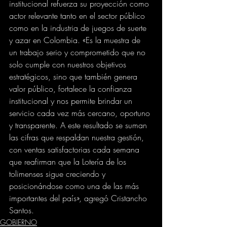
institucional refuerza su proyección como 
actor relevante tanto en el sector público 
como en la industria de juegos de suerte 
y azar en Colombia. «Es la muestra de 
un trabajo serio y comprometido que no 
solo cumple con nuestros objetivos 
estratégicos, sino que también genera 
valor público, fortalece la confianza 
institucional y nos permite brindar un 
servicio cada vez más cercano, oportuno 
y transparente. A este resultado se suman 
las cifras que respaldan nuestra gestión, 
con ventas satisfactorias cada semana 
que reafirman que la Lotería de los 
tolimenses sigue creciendo y 
posicionándose como una de las más 
importantes del país», agregó Cristancho 
Santos.
GOBIERNO