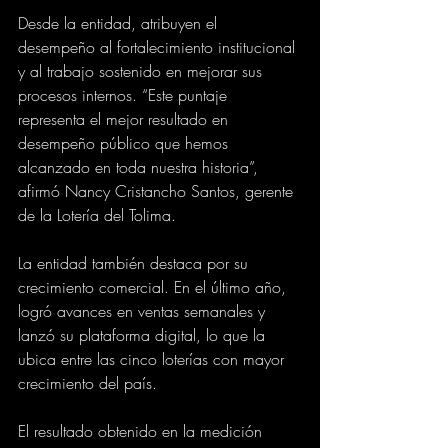
Desde la entidad, atribuyen el 
desempeño al fortalecimiento institucional 
y al trabajo sostenido en mejorar sus 
procesos internos. “Este puntaje 
representa el mejor resultado en 
desempeño público que hemos 
alcanzado en toda nuestra historia”, 
afirmó Nancy Cristancho Santos, gerente 
de la Lotería del Tolima.
La entidad también destaca por su 
crecimiento comercial. En el último año, 
logró avances en ventas semanales y 
lanzó su plataforma digital, lo que la 
ubica entre las cinco loterías con mayor 
crecimiento del país.
El resultado obtenido en la medición 