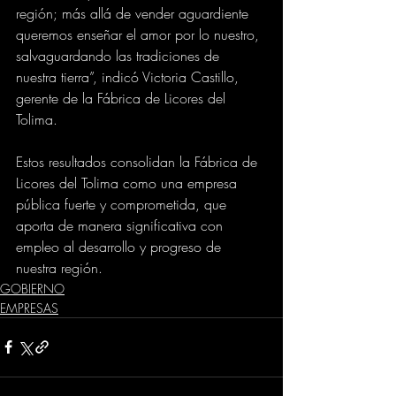
región; más allá de vender aguardiente 
queremos enseñar el amor por lo nuestro, 
salvaguardando las tradiciones de 
nuestra tierra”, indicó Victoria Castillo, 
gerente de la Fábrica de Licores del 
Tolima.
Estos resultados consolidan la Fábrica de 
Licores del Tolima como una empresa 
pública fuerte y comprometida, que 
aporta de manera significativa con 
empleo al desarrollo y progreso de 
nuestra región.
GOBIERNO
EMPRESAS