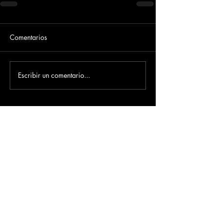
Comentarios
Escribir un comentario...
Dirección
​Carrera 3 # 12 - 36
C.C. Pasaje Real Piso 8
Ibague, Tolima