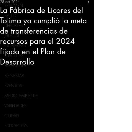
28 oct 2024
RESUMEN
La Fábrica de Licores del
SALUD
Tolima ya cumplió la meta
DEPORTES
de transferencias de
JUDICIAL
recursos para el 2024
GOBIERNO
fijada en el Plan de
INSÓLITAS
Desarrollo
FARANDULA
BIENESTAR
EVENTOS
MEDIO AMBIENTE
VARIEDADES
CIUDAD
EDUCACION